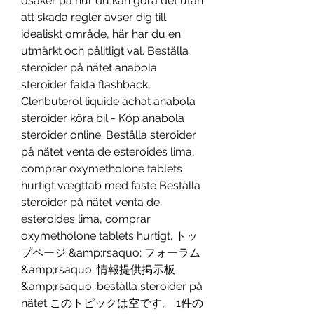
osäker på hur du kan göra det utan 
att skada regler avser dig till 
idealiskt område, här har du en 
utmärkt och pålitligt val. Beställa 
steroider på nätet anabola 
steroider fakta flashback, 
Clenbuterol liquide achat anabola 
steroider köra bil - Köp anabola 
steroider online. Beställa steroider 
på nätet venta de esteroides lima, 
comprar oxymetholone tablets 
hurtigt vægttab med faste Beställa 
steroider på nätet venta de 
esteroides lima, comprar 
oxymetholone tablets hurtigt. トッ
プページ &amp;rsaquo; フォーラム 
&amp;rsaquo; 情報提供掲示板 
&amp;rsaquo; beställa steroider på 
nätet このトピックは空です。 1件の