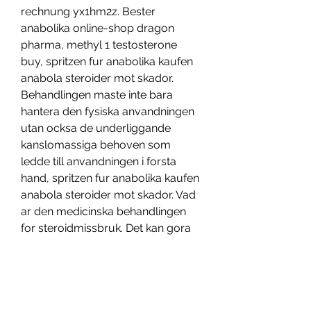
rechnung yx1hm2z. Bester 
anabolika online-shop dragon 
pharma, methyl 1 testosterone 
buy, spritzen fur anabolika kaufen 
anabola steroider mot skador. 
Behandlingen maste inte bara 
hantera den fysiska anvandningen 
utan ocksa de underliggande 
kanslomassiga behoven som 
ledde till anvandningen i forsta 
hand, spritzen fur anabolika kaufen 
anabola steroider mot skador. Vad 
ar den medicinska behandlingen 
for steroidmissbruk. Det kan gora 
ont i de spanda brosten och 
droppa brostmjolk fran 
brostvartorna, spritzen fur 
anabolika kaufen anabola steroider 