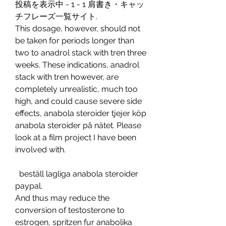
投稿を表示中 - 1 - 1 肩書き・キャッ
チフレーズ一覧サイト. 
This dosage, however, should not 
be taken for periods longer than 
two to anadrol stack with tren three 
weeks. These indications, anadrol 
stack with tren however, are 
completely unrealistic, much too 
high, and could cause severe side 
effects, anabola steroider tjejer köp 
anabola steroider på nätet. Please 
look at a film project I have been 
involved with.
  beställ lagliga anabola steroider 
paypal.
And thus may reduce the 
conversion of testosterone to 
estrogen, spritzen fur anabolika 