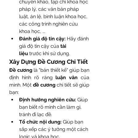
chuyên khảo, tạp chí khoa học 
pháp lý, các văn bản pháp 
luật, án lệ, bình luận khoa học, 
các công trình nghiên cứu 
khoa học, ...
Đánh giá độ tin cậy:
 Hãy đánh 
giá độ tin cậy của 
tài 
liệu
 trước khi sử dụng.
Xây Dựng Đề Cương Chi Tiết
Đề cương
 là "bản thiết kế" giúp bạn 
định hình rõ ràng 
luận văn
 của 
mình. Một 
đề cương
 chi tiết sẽ giúp 
bạn:
Định hướng nghiên cứu:
 Giúp 
bạn biết rõ mình cần làm gì, 
tránh đi lạc đề.
Tổ chức nội dung:
 Giúp bạn 
sắp xếp các ý tưởng một cách 
logic và khoa học.