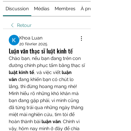
Discussion
Médias
Membres
À propos
Retour
Khoa Luan
20 février 2025
Luận văn thạc sĩ luật kinh tế
Chào bạn, nếu bạn đang trên con 
đường chinh phục tấm bằng thạc sĩ 
luật kinh tế
, và việc viết 
luận 
văn
 đang khiến bạn có chút lo 
lắng, thì đừng hoang mang nhé! 
Mình hiểu rõ những khó khăn mà 
bạn đang gặp phải, vì mình cũng 
đã từng trải qua những ngày tháng 
miệt mài nghiên cứu, tìm tòi để 
hoàn thành bài 
luận văn
. Chính vì 
vậy, hôm nay mình ở đây để chia 