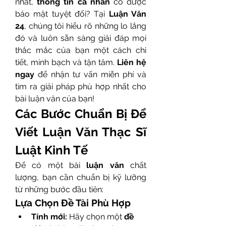
nhất, 
thông tin cá nhân
 có được 
bảo mật tuyệt đối? Tại 
Luận Văn 
24
, chúng tôi hiểu rõ những lo lắng 
đó và luôn sẵn sàng giải đáp mọi 
thắc mắc của bạn một cách chi 
tiết, minh bạch và tận tâm. 
Liên hệ 
ngay
 để nhận tư vấn miễn phí và 
tìm ra giải pháp phù hợp nhất cho 
bài luận văn của bạn!
Các Bước Chuẩn Bị Để 
Viết Luận Văn Thạc Sĩ 
Luật Kinh Tế
Để có một bài 
luận văn
 chất 
lượng, bạn cần chuẩn bị kỹ lưỡng 
từ những bước đầu tiên:
Lựa Chọn Đề Tài Phù Hợp
Tính mới:
 Hãy chọn một 
đề 