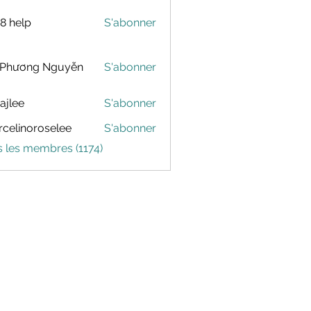
88 help
S'abonner
 Phương Nguyễn
S'abonner
dajlee
S'abonner
celinoroselee
S'abonner
noroselee
s les membres (1174)