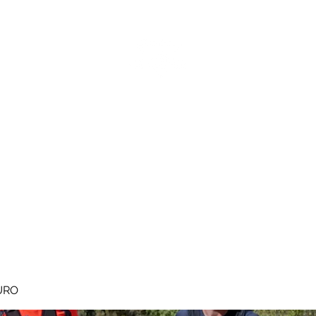
MEGAVALANCHE TRAIL
pe d'Huez
Ile de la Réunion
Inscriptions
Blog
Règlement
URO