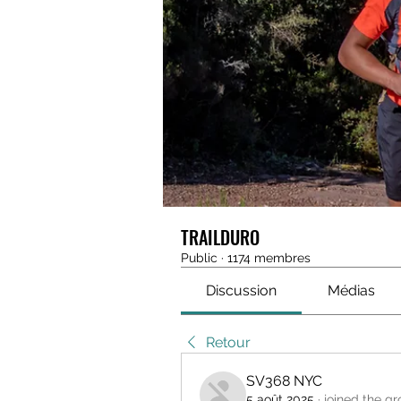
TRAILDURO
Public
·
1174 membres
Discussion
Médias
Retour
SV368 NYC
5 août 2025
·
joined the gr