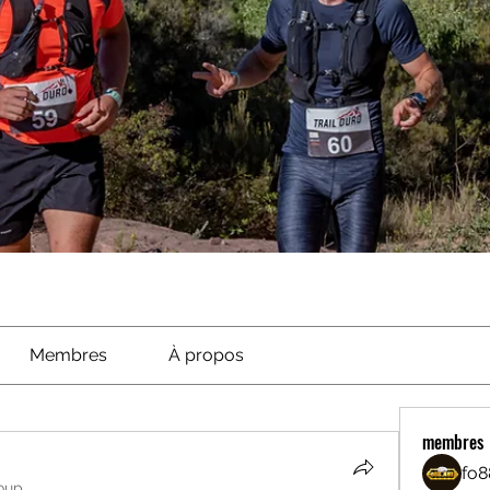
Membres
À propos
membres
fo8
oup.