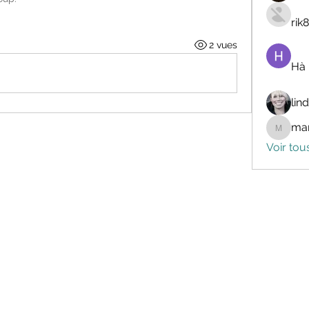
rik
2 vues
Hà
lin
mar
marceli
Voir tou