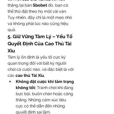
thắng tại bàn 
Sbobet
 đó, bạn có 
thể thử đặt theo họ một vài ván. 
Tuy nhiên, đây chỉ là một mẹo nhỏ 
và không phải lúc nào cũng hiệu 
quả.
5. Giữ Vững Tâm Lý – Yếu Tố 
Quyết Định Của Cao Thủ Tài 
Xỉu
Tâm lý ổn định là yếu tố cực kỳ 
quan trọng đối với bất kỳ người 
chơi cá cược nào, và đặc biệt là với 
các 
cao thủ Tài Xỉu
.
Không đặt cược khi tâm trạng 
không tốt:
 Tránh chơi khi đang 
bực bội, buồn chán hoặc căng 
thẳng. Những cảm xúc tiêu 
cực có thể dẫn đến những 
quyết định sai lầm.