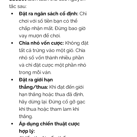
tắc sau:
Đặt ra ngân sách cố định:
 Chỉ 
chơi với số tiền bạn có thể 
chấp nhận mất. Đừng bao giờ 
vay mượn để chơi.
Chia nhỏ vốn cược:
 Không đặt 
tất cả trứng vào một giỏ. Chia 
nhỏ số vốn thành nhiều phần 
và chỉ đặt cược một phần nhỏ 
trong mỗi ván.
Đặt ra giới hạn 
thắng/thua:
 Khi đạt đến giới 
hạn thắng hoặc thua đã định, 
hãy dừng lại. Đừng cố gỡ gạc 
khi thua hoặc tham lam khi 
thắng.
Áp dụng chiến thuật cược 
hợp lý: