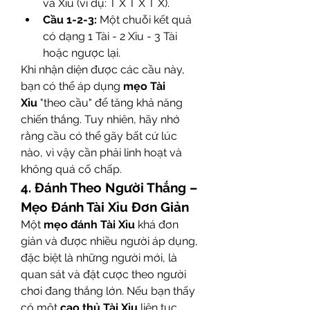
và Xỉu (ví dụ: T X T X T X).
Cầu 1-2-3:
 Một chuỗi kết quả 
có dạng 1 Tài - 2 Xỉu - 3 Tài 
hoặc ngược lại.
Khi nhận diện được các cầu này, 
bạn có thể áp dụng 
mẹo Tài 
Xỉu
 "theo cầu" để tăng khả năng 
chiến thắng. Tuy nhiên, hãy nhớ 
rằng cầu có thể gãy bất cứ lúc 
nào, vì vậy cần phải linh hoạt và 
không quá cố chấp.
4. Đánh Theo Người Thắng – 
Mẹo Đánh Tài Xỉu Đơn Giản
Một 
mẹo đánh Tài Xỉu
 khá đơn 
giản và được nhiều người áp dụng, 
đặc biệt là những người mới, là 
quan sát và đặt cược theo người 
chơi đang thắng lớn. Nếu bạn thấy 
có một 
cao thủ Tài Xỉu
 liên tục 