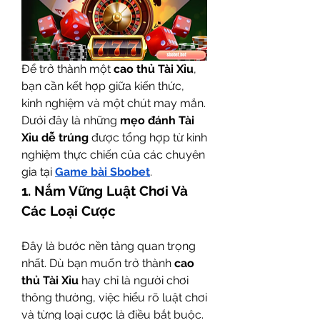
Để trở thành một 
cao thủ Tài Xỉu
, 
bạn cần kết hợp giữa kiến thức, 
kinh nghiệm và một chút may mắn. 
Dưới đây là những 
mẹo đánh Tài 
Xỉu dễ trúng
 được tổng hợp từ kinh 
nghiệm thực chiến của các chuyên 
gia tại 
Game bài Sbobet
.
1. Nắm Vững Luật Chơi Và 
Các Loại Cược
Đây là bước nền tảng quan trọng 
nhất. Dù bạn muốn trở thành 
cao 
thủ Tài Xỉu
 hay chỉ là người chơi 
thông thường, việc hiểu rõ luật chơi 
và từng loại cược là điều bắt buộc. 