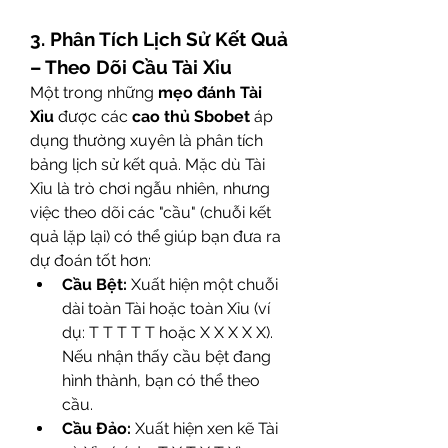
3. Phân Tích Lịch Sử Kết Quả 
– Theo Dõi Cầu Tài Xỉu
Một trong những 
mẹo đánh Tài 
Xỉu
 được các 
cao thủ Sbobet
 áp 
dụng thường xuyên là phân tích 
bảng lịch sử kết quả. Mặc dù Tài 
Xỉu là trò chơi ngẫu nhiên, nhưng 
việc theo dõi các "cầu" (chuỗi kết 
quả lặp lại) có thể giúp bạn đưa ra 
dự đoán tốt hơn:
Cầu Bệt:
 Xuất hiện một chuỗi 
dài toàn Tài hoặc toàn Xỉu (ví 
dụ: T T T T T hoặc X X X X X). 
Nếu nhận thấy cầu bệt đang 
hình thành, bạn có thể theo 
cầu.
Cầu Đảo:
 Xuất hiện xen kẽ Tài 