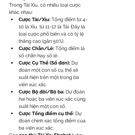
Trong Tài Xỉu, có nhiều loại cược 
khác nhau:
Cược Tài/Xỉu:
 Tổng điểm từ 4-
10 là Xỉu, từ 11-17 là Tài. Đây là 
loại cược phổ biến và có tỷ lệ 
thắng cao (gần 50%).
Cược Chẵn/Lẻ:
 Tổng điểm là 
số chẵn hay số lẻ.
Cược Cụ Thể (Số đơn):
 Dự 
đoán một con số cụ thể sẽ 
xuất hiện trên một trong ba 
viên xúc xắc.
Cược Bộ đôi/Bộ ba:
 Dự đoán 
hai hoặc ba viên xúc xắc cùng 
xuất hiện một con số.
Cược Tổng điểm cụ thể:
 Dự 
đoán chính xác tổng điểm của 
ba viên xúc xắc.