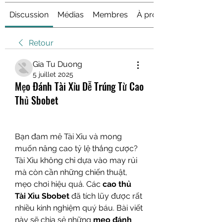
Discussion
Médias
Membres
À propos
Retour
Gia Tu Duong
5 juillet 2025
Mẹo Đánh Tài Xỉu Dễ Trúng Từ Cao
Thủ Sbobet
Bạn đam mê Tài Xỉu và mong 
muốn nâng cao tỷ lệ thắng cược? 
Tài Xỉu không chỉ dựa vào may rủi 
mà còn cần những chiến thuật, 
mẹo chơi hiệu quả. Các 
cao thủ 
Tài Xỉu Sbobet
 đã tích lũy được rất 
nhiều kinh nghiệm quý báu. Bài viết 
này sẽ chia sẻ những 
mẹo đánh 