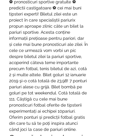
⚽ pronosticuri sportive gratuite ⚽ 
predictii castigatoare ⚽ cei mai buni 
tipsteri experti! Biletul zilei este un 
proiect în care specialiștii pariurix 
propun aproape zilnic câte un bilet la 
pariuri sportive. Acesta conține 
informații prețioase pentru pariori, dar 
și cele mai bune pronosticuri ale zilei. În 
cele ce urmează vom vorbi un pic 
despre biletul zilei la pariuri sportive, 
acoperind câteva teme importante 
precum fotbal, tenis biletul de azi, cotă 
2 și multe altele. Bilet goluri 12 ianuarie 
2019 şi-o cotă totală de 23,98! 7 ponturi 
pariuri alese cu grijă. Bilet bombă pe 
goluri pe tot weekendul. Cotă totală de 
111. Câștigă cu cele mai bune 
pronosticuri fotbal oferite de tipsterii 
experimentați ai echipei 10pariuri. 
Oferim ponturi și predicții fotbal gratis 
din care tu să te poți inspira atunci 
când joci la case de pariuri online. 