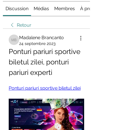
Discussion
Médias
Membres
À propos
Retour
Madalene Brancanto
Madalene Brancanto
24 septembre 2023
Ponturi pariuri sportive 
biletul zilei, ponturi 
pariuri experti
Ponturi pariuri sportive biletul zilei