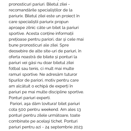
pronosticuri pariuri. Biletul zilei - 
recomandările specialiștilor de la 
pariurix. Biletul zilei este un proiect în 
care specialiștii pariurix propun 
aproape zilnic câte un bilet la pariuri 
sportive. Acesta conține informații 
prețioase pentru pariori, dar și cele mai 
bune pronosticuri ale zilei. Spre 
deosebire de alte site-uri de pariuri, în 
oferta noastră de bilete și ponturi la 
pariuri vei găsi nu doar biletul zilei 
fotbal sau tenis, ci mult mai multe 
ramuri sportive. Ne adresăm tuturor 
tipurilor de pariori, motiv pentru care 
am alcătuit o echipă de experți în 
pariuri pe mai multe discipline sportive. 
Ponturi pariuri experti.
 Pariori, aşa dăm lovitura! bilet pariuri 
cota 500 pentru weekend. Am ales 13 
ponturi pentru zilele următoare, toate 
combinate pe acelaşi tichet. Ponturi 
pariuri pentru azi - 24 septembrie 2023 