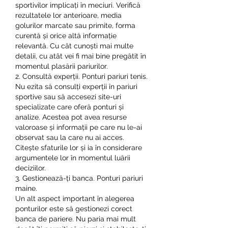
sportivilor implicați în meciuri. Verifică 
rezultatele lor anterioare, media 
golurilor marcate sau primite, forma 
curentă și orice altă informație 
relevantă. Cu cât cunoști mai multe 
detalii, cu atât vei fi mai bine pregătit în 
momentul plasării pariurilor.
2. Consultă experții. Ponturi pariuri tenis.
Nu ezita să consulți experții în pariuri 
sportive sau să accesezi site-uri 
specializate care oferă ponturi și 
analize. Acestea pot avea resurse 
valoroase și informații pe care nu le-ai 
observat sau la care nu ai acces. 
Citește sfaturile lor și ia în considerare 
argumentele lor în momentul luării 
deciziilor.
3. Gestionează-ți banca. Ponturi pariuri 
maine.
Un alt aspect important în alegerea 
ponturilor este să gestionezi corect 
banca de pariere. Nu paria mai mult 