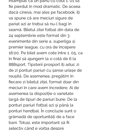
întâmplat ca un pariu cu cota 1. 01 să 
fie pierdut în mod dramatic. De aceea 
dacă cineva, mai ales pe facebook, îți 
va spune că are meciuri sigure de 
pariat azi ar trebui să nu-l bagi în 
seamă. Biletul zilei fotbal din data de 
24 septembrie este format din 3 
evenimente din serie a, superliga și 
premier league, cu ora de începere 
16:00. Pe bilet avem cote între 1. 05, ca 
în final să ajungem la o cotă de 6 la 
888sport. Tipsterii prosport îți aduc zi 
de zi ponturi pariuri cu șanse uriașe de 
reușită. De asemenea, pregătim în 
fiecare zi biletul zilei, format doar din 
meciuri în care avem încredere. Ai de 
asemenea la dispoziție o varietate 
largă de tipuri de pariuri bune. De la 
ponturi pariuri fotbal azi și până la 
ponturi handbal. În concluzie sunt o 
grămadă de oportunități de a face 
bani. Totuși, este important să fii 
selectiv când e vorba despre 