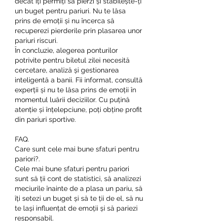
decât îți permiți să pierzi și stabilește-ți 
un buget pentru pariuri. Nu te lăsa 
prins de emoții și nu încerca să 
recuperezi pierderile prin plasarea unor 
pariuri riscuri.
În concluzie, alegerea ponturilor 
potrivite pentru biletul zilei necesită 
cercetare, analiză și gestionarea 
inteligentă a banii. Fii informat, consultă 
experții și nu te lăsa prins de emoții în 
momentul luării deciziilor. Cu puțină 
atenție și înțelepciune, poți obține profit 
din pariuri sportive.
FAQ.
Care sunt cele mai bune sfaturi pentru 
pariori?.
Cele mai bune sfaturi pentru pariori 
sunt să ții cont de statistici, să analizezi 
meciurile înainte de a plasa un pariu, să 
îți setezi un buget și să te ții de el, să nu 
te lași influențat de emoții și să pariezi 
responsabil.