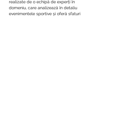
realizate de o echipă de experți în 
domeniu, care analizează în detaliu 
evenimentele sportive și oferă sfaturi 
bazate pe date și statistici relevante. 
Cu toate acestea, trebuie să rețineți că 
nicio strategie de pariere nu este 100% 
precisă și nu garantăm câștiguri 
constante.
Cât de importantă este analiza 
statisticii în pariurile sportive?.
Analiza statisticii este foarte importantă 
în pariurile sportive, deoarece îți oferă 
informații importante despre forma 
echipelor, istoricul întâlnirilor directe, 
golaverajul și multe altele. Aceste 
informații te pot ajuta să iei decizii mai 
informate și să plasezi pariuri mai bune.
Strategii eficiente de pariere pentru a 
câștiga bani. Ponturi pariuri liga 
campionilor.
1. Alege-ți bine evenimentele