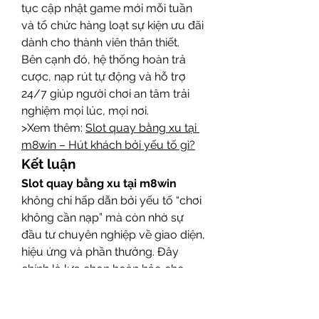
tục cập nhật game mới mỗi tuần 
và tổ chức hàng loạt sự kiện ưu đãi 
dành cho thành viên thân thiết.
Bên cạnh đó, hệ thống hoàn trả 
cược, nạp rút tự động và hỗ trợ 
24/7 giúp người chơi an tâm trải 
nghiệm mọi lúc, mọi nơi.
>Xem thêm: 
Slot quay bằng xu tại 
m8win – Hút khách bởi yếu tố gì?
Kết luận
Slot quay bằng xu tại m8win
không chỉ hấp dẫn bởi yếu tố “chơi 
không cần nạp” mà còn nhờ sự 
đầu tư chuyên nghiệp về giao diện, 
hiệu ứng và phần thưởng. Đây 
chính là lựa chọn hoàn hảo cho 
người chơi yêu thích sự thư giãn, 
vui vẻ mà vẫn có cơ hội săn quà 