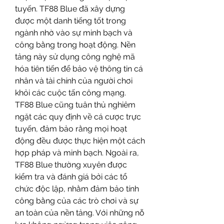
tuyến. TF88 Blue đã xây dựng 
được một danh tiếng tốt trong 
ngành nhờ vào sự minh bạch và 
công bằng trong hoạt động. Nền 
tảng này sử dụng công nghệ mã 
hóa tiên tiến để bảo vệ thông tin cá 
nhân và tài chính của người chơi 
khỏi các cuộc tấn công mạng. 
TF88 Blue cũng tuân thủ nghiêm 
ngặt các quy định về cá cược trực 
tuyến, đảm bảo rằng mọi hoạt 
động đều được thực hiện một cách 
hợp pháp và minh bạch. Ngoài ra, 
TF88 Blue thường xuyên được 
kiểm tra và đánh giá bởi các tổ 
chức độc lập, nhằm đảm bảo tính 
công bằng của các trò chơi và sự 
an toàn của nền tảng. Với những nỗ 