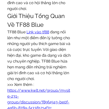
đỉnh cao và cơ hội thắng lớn cho 
người chơi.
Giới Thiệu Tổng Quan 
Về TF88 Blue
TF88 Blue 
Link vào tf88
 đang nổi 
lên như một điểm đến lý tưởng cho 
những người yêu thích game bài và 
cá cược trực tuyến. Với giao diện 
hiện đại, kho game đa dạng và dịch 
vụ chuyên nghiệp, TF88 Blue hứa 
hẹn mang đến những trải nghiệm 
giải trí đỉnh cao và cơ hội thắng lớn 
cho người chơi.
>>> Xem thêm :   
https://www.kwlt.net/group/mysit
e-231-
group/discussion/f89f45a3-be0f-
4e6b-878a-f43381214f7c