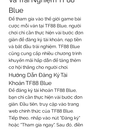
Blue
Để tham gia vào thế giới game bài 
cược mỗi ván tại TF88 Blue, người 
chơi chỉ cần thực hiện vài bước đơn 
giản để đăng ký tài khoản, nạp tiền 
và bắt đầu trải nghiệm. TF88 Blue 
cũng cung cấp nhiều chương trình 
khuyến mãi hấp dẫn để tăng thêm 
cơ hội thắng cho người chơi.
Hướng Dẫn Đăng Ký Tài 
Khoản TF88 Blue
Để đăng ký tài khoản TF88 Blue, 
bạn chỉ cần thực hiện vài bước đơn 
giản. Đầu tiên, truy cập vào trang 
web chính thức của TF88 Blue. 
Tiếp theo, nhấp vào nút "Đăng ký" 
hoặc "Tham gia ngay". Sau đó, điền 