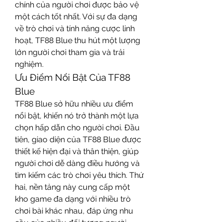
chính của người chơi được bảo vệ 
một cách tốt nhất. Với sự đa dạng 
về trò chơi và tính năng cược linh 
hoạt, TF88 Blue thu hút một lượng 
lớn người chơi tham gia và trải 
nghiệm.
Ưu Điểm Nổi Bật Của TF88 
Blue
TF88 Blue sở hữu nhiều ưu điểm 
nổi bật, khiến nó trở thành một lựa 
chọn hấp dẫn cho người chơi. Đầu 
tiên, giao diện của TF88 Blue được 
thiết kế hiện đại và thân thiện, giúp 
người chơi dễ dàng điều hướng và 
tìm kiếm các trò chơi yêu thích. Thứ 
hai, nền tảng này cung cấp một 
kho game đa dạng với nhiều trò 
chơi bài khác nhau, đáp ứng nhu 