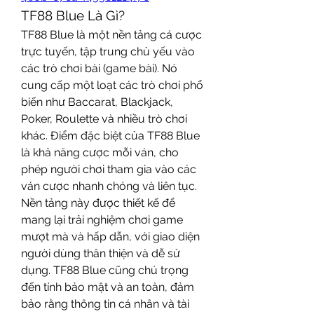
TF88 Blue Là Gì?
TF88 Blue là một nền tảng cá cược 
trực tuyến, tập trung chủ yếu vào 
các trò chơi bài (game bài). Nó 
cung cấp một loạt các trò chơi phổ 
biến như Baccarat, Blackjack, 
Poker, Roulette và nhiều trò chơi 
khác. Điểm đặc biệt của TF88 Blue 
là khả năng cược mỗi ván, cho 
phép người chơi tham gia vào các 
ván cược nhanh chóng và liên tục. 
Nền tảng này được thiết kế để 
mang lại trải nghiệm chơi game 
mượt mà và hấp dẫn, với giao diện 
người dùng thân thiện và dễ sử 
dụng. TF88 Blue cũng chú trọng 
đến tính bảo mật và an toàn, đảm 
bảo rằng thông tin cá nhân và tài 