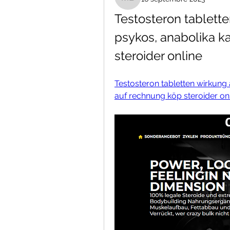
Madalene Brancanto
Testosteron tablette
psykos, anabolika k
steroider online
Testosteron tabletten wirkung 
auf rechnung köp steroider onl