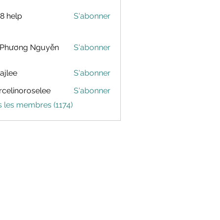
88 help
S'abonner
 Phương Nguyễn
S'abonner
dajlee
S'abonner
celinoroselee
S'abonner
noroselee
s les membres (1174)