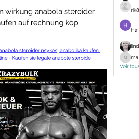
n wirkung anabola steroider 
rik
aufen auf rechnung köp 
Hà
lin
anabola steroider psykos, anabolika kaufen 
mar
ine - Kaufen sie legale anabole steroide
marceli
Voir tou