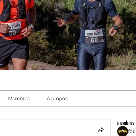
Membres
À propos
membres
fo8