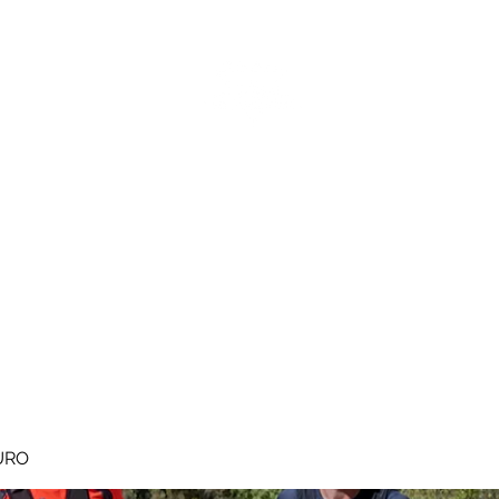
MEGAVALANCHE TRAIL
pe d'Huez
Ile de la Réunion
Inscriptions
Blog
Règlement
URO