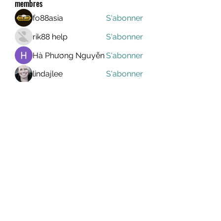
membres
fo88asia
S'abonner
rik88 help
S'abonner
Hà Phương Nguyễn
S'abonner
lindajlee
S'abonner
marcelinoroselee
S'abonner
marcelinoroselee
Voir tous les membres (1174)
MEGAVALANCHE TRAIL
info@uccsportevent.com