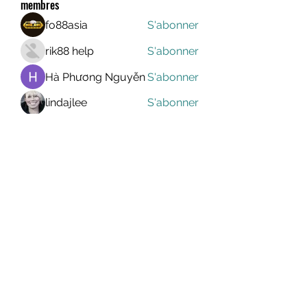
membres
fo88asia
S'abonner
rik88 help
S'abonner
Hà Phương Nguyễn
S'abonner
lindajlee
S'abonner
marcelinoroselee
S'abonner
marcelinoroselee
Voir tous les membres (1174)
MEGAVALANCHE TRAIL
info@uccsportevent.com