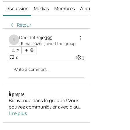
Discussion
Médias
Membres
À propos
Retour
DecidetPeje395
DecidetPeje395
16 mai 2026
·
joined the group.
0
0
3
Write a comment...
À propos
Bienvenue dans le groupe ! Vous
pouvez communiquer avec d'au
...
Lire plus