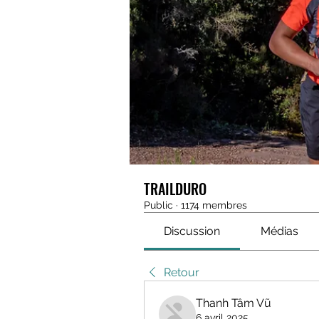
TRAILDURO
Public
·
1174 membres
Discussion
Médias
Retour
Thanh Tâm Vũ
6 avril 2025