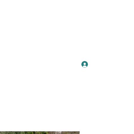
Se connecter
Plus