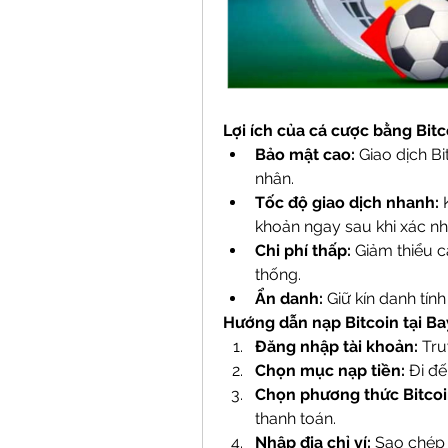
Lợi ích của cá cược bằng Bitc
Bảo mật cao:
 Giao dịch Bi
nhân.
Tốc độ giao dịch nhanh:
 
khoản ngay sau khi xác nh
Chi phí thấp:
 Giảm thiểu c
thống.
Ẩn danh:
 Giữ kín danh tính
Hướng dẫn nạp Bitcoin tại Ba
Đăng nhập tài khoản:
 Tr
Chọn mục nạp tiền:
 Đi đế
Chọn phương thức Bitcoi
thanh toán.
Nhập địa chỉ ví:
 Sao chép 