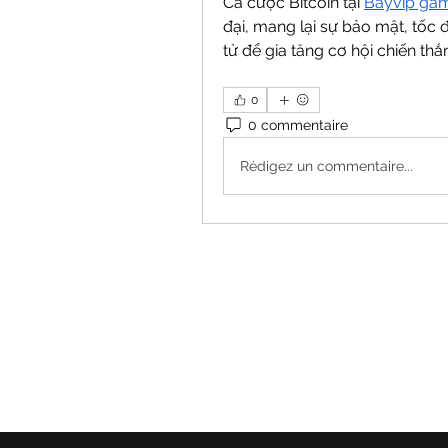
Cá cược Bitcoin tại 
Bayvip gam
đại, mang lại sự bảo mật, tốc đ
tử để gia tăng cơ hội chiến thắ
0
0 commentaire
Rédigez un commentaire...
MEGAVALANCHE TRAIL