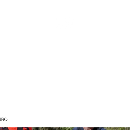
MEGAVALANCHE TRAIL
pe d'Huez
Ile de la Réunion
Inscriptions
Blog
Règlement
URO