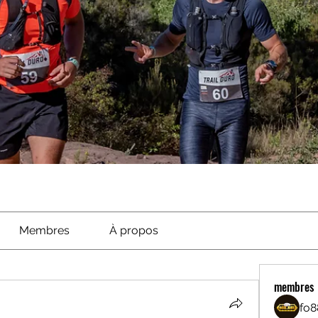
Membres
À propos
membres
fo8