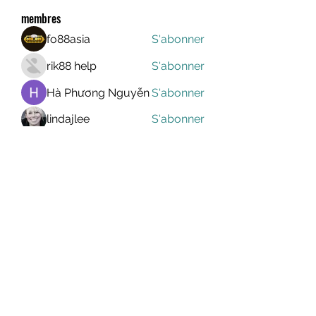
membres
fo88asia
S'abonner
rik88 help
S'abonner
Hà Phương Nguyễn
S'abonner
lindajlee
S'abonner
marcelinoroselee
S'abonner
marcelinoroselee
Voir tous les membres (1173)
MEGAVALANCHE TRAIL
info@uccsportevent.com