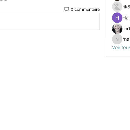
rik
0 commentaire
Hà
lin
mar
marceli
Voir tou