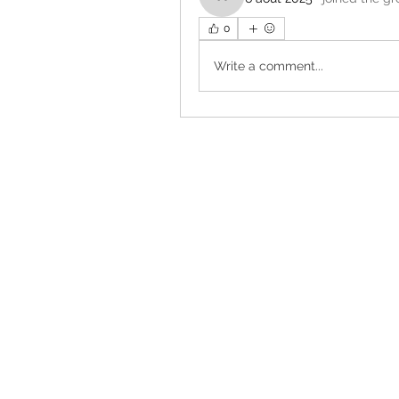
wabejap157
0
Write a comment...