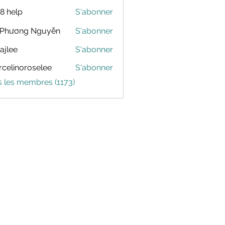
88 help
S'abonner
 Phương Nguyễn
S'abonner
dajlee
S'abonner
celinoroselee
S'abonner
noroselee
s les membres (1173)