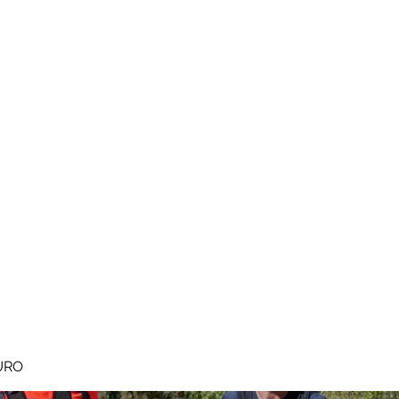
MEGAVALANCHE TRAIL
pe d'Huez
Ile de la Réunion
Inscriptions
Blog
Règlement
URO