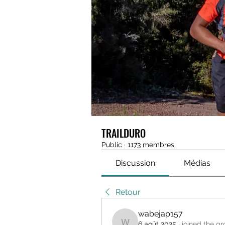
TRAILDURO
Public
·
1173 membres
Discussion
Médias
Retour
wabejap157
6 août 2025
·
joined the gr