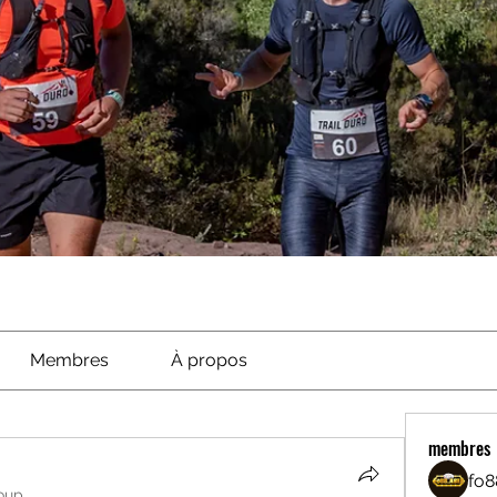
Membres
À propos
membres
fo8
oup.