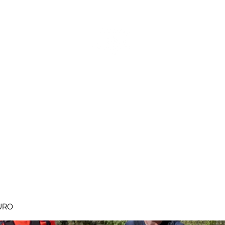
MEGAVALANCHE TRAIL
pe d'Huez
Ile de la Réunion
Inscriptions
Blog
Règlement
URO