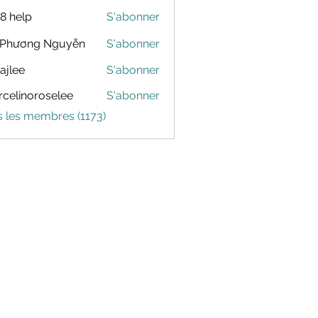
88 help
S'abonner
 Phương Nguyễn
S'abonner
dajlee
S'abonner
celinoroselee
S'abonner
noroselee
s les membres (1173)