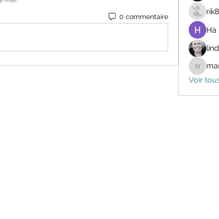
rik
0 commentaire
Hà
lin
mar
marceli
Voir tou