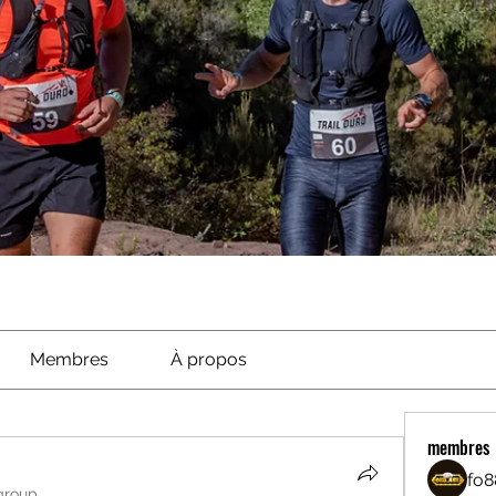
Membres
À propos
membres
fo8
group.