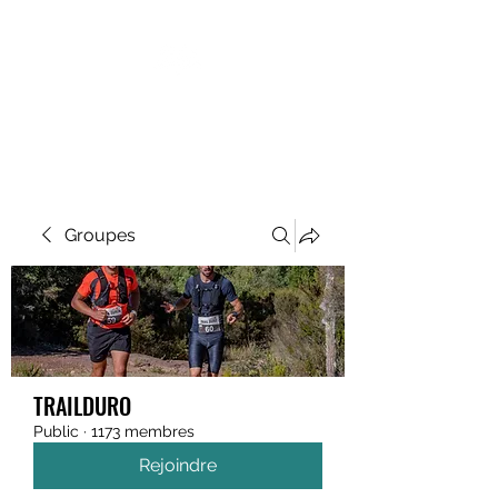
MEGAVALANCHE TRAIL
Groupes
TRAILDURO
Public
·
1173 membres
Rejoindre