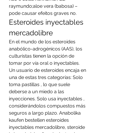
raymundo;aloe vera (babosa) – 
pode causar efeitos graves no. 
Esteroides inyectables 
mercadolibre
En el mundo de los esteroides 
anabólico-adrogénicos (AAS), los 
culturistas tienen la opción de 
tomar por vía oral o inyectables. 
Un usuario de esteroides encaja en 
una de estas tres categorías: Solo 
toma pastillas , lo que suele 
deberse a un miedo a las 
inyecciones. Solo usa inyectables , 
considerándolos compuestos más 
seguros a largo plazo. Anabolika 
kaufen bestellen esteroides 
inyectables mercadolibre, steroide 