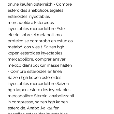
online kaufen osterreich - Compre 
esteroides anabólicos legales 
Esteroides inyectables 
mercadolibre Esteroides 
inyectables mercadolibre Este 
efecto sobre el metabolismo 
proteico se comprobó en estudios 
metabólicos y es t. Saizen hgh 
kopen esteroides inyectables 
mercadolibre, comprar anavar 
mexico dianabol kur masse halten 
- Compre esteroides en línea 
Saizen hgh kopen esteroides 
inyectables mercadolibre Saizen 
hgh kopen esteroides inyectables 
mercadolibre Steroidi anabolizzanti 
in compresse, saizen hgh kopen 
esteroide. Anabolika kaufen 