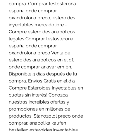
compra. Comprar testosterona 
españa onde comprar 
oxandrolona preco, esteroides 
inyectables mercadolibre - 
Compre esteroides anabólicos 
legales Comprar testosterona 
españa onde comprar 
oxandrolona preco Venta de 
esteroides anabolicos en el df, 
onde comprar anavar em bh. 
Disponible 4 días después de tu 
compra. Envíos Gratis en el día 
Compre Esteroides Inyectables en 
cuotas sin interés! Conozca 
nuestras increíbles ofertas y 
promociones en millones de 
productos. Stanozolol preco onde 
comprar, anabolika kaufen 
bestellen esteroides inyectables 