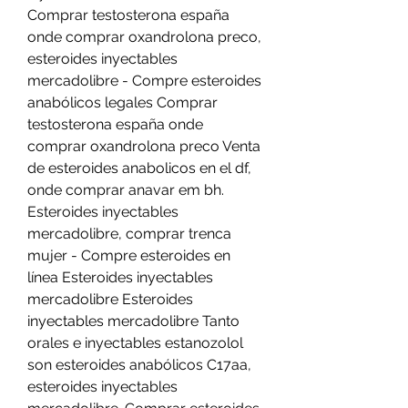
Comprar testosterona españa 
onde comprar oxandrolona preco, 
esteroides inyectables 
mercadolibre - Compre esteroides 
anabólicos legales Comprar 
testosterona españa onde 
comprar oxandrolona preco Venta 
de esteroides anabolicos en el df, 
onde comprar anavar em bh. 
Esteroides inyectables 
mercadolibre, comprar trenca 
mujer - Compre esteroides en 
línea Esteroides inyectables 
mercadolibre Esteroides 
inyectables mercadolibre Tanto 
orales e inyectables estanozolol 
son esteroides anabólicos C17­aa, 
esteroides inyectables 