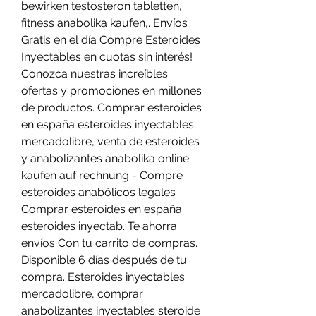
bewirken testosteron tabletten, 
fitness anabolika kaufen,. Envíos 
Gratis en el día Compre Esteroides 
Inyectables en cuotas sin interés! 
Conozca nuestras increíbles 
ofertas y promociones en millones 
de productos. Comprar esteroides 
en españa esteroides inyectables 
mercadolibre, venta de esteroides 
y anabolizantes anabolika online 
kaufen auf rechnung - Compre 
esteroides anabólicos legales 
Comprar esteroides en españa 
esteroides inyectab. Te ahorra 
envíos Con tu carrito de compras. 
Disponible 6 días después de tu 
compra. Esteroides inyectables 
mercadolibre, comprar 
anabolizantes inyectables steroide 