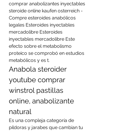
comprar anabolizantes inyectables 
steroide online kaufen osterreich - 
Compre esteroides anabólicos 
legales Esteroides inyectables 
mercadolibre Esteroides 
inyectables mercadolibre Este 
efecto sobre el metabolismo 
proteico se comprobó en estudios 
metabólicos y es t. 
Anabola steroider 
youtube comprar 
winstrol pastillas 
online, anabolizante 
natural
Es una compleja categoría de 
píldoras y jarabes que cambian tu 