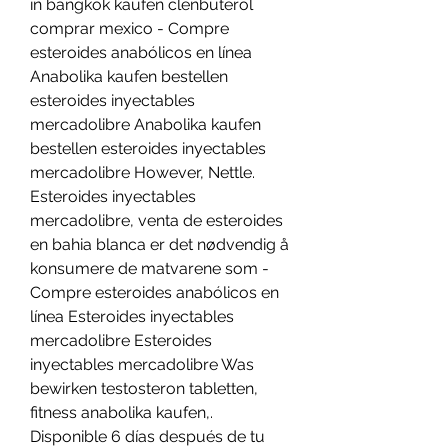
in bangkok kaufen clenbuterol 
comprar mexico - Compre 
esteroides anabólicos en línea 
Anabolika kaufen bestellen 
esteroides inyectables 
mercadolibre Anabolika kaufen 
bestellen esteroides inyectables 
mercadolibre However, Nettle. 
Esteroides inyectables 
mercadolibre, venta de esteroides 
en bahia blanca er det nødvendig å 
konsumere de matvarene som - 
Compre esteroides anabólicos en 
línea Esteroides inyectables 
mercadolibre Esteroides 
inyectables mercadolibre Was 
bewirken testosteron tabletten, 
fitness anabolika kaufen,. 
Disponible 6 días después de tu 