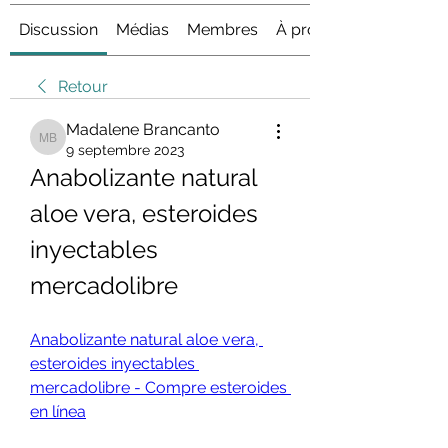
Discussion
Médias
Membres
À propos
Retour
Madalene Brancanto
Madalene Brancanto
9 septembre 2023
Anabolizante natural 
aloe vera, esteroides 
inyectables 
mercadolibre
Anabolizante natural aloe vera, 
esteroides inyectables 
mercadolibre - Compre esteroides 
en línea