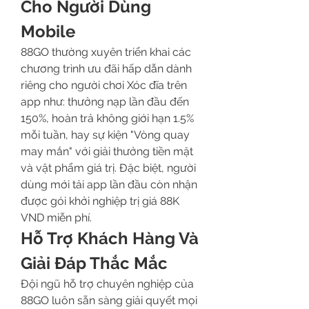
Cho Người Dùng 
Mobile
88GO thường xuyên triển khai các 
chương trình ưu đãi hấp dẫn dành 
riêng cho người chơi Xóc đĩa trên 
app như: thưởng nạp lần đầu đến 
150%, hoàn trả không giới hạn 1.5% 
mỗi tuần, hay sự kiện "Vòng quay 
may mắn" với giải thưởng tiền mặt 
và vật phẩm giá trị. Đặc biệt, người 
dùng mới tải app lần đầu còn nhận 
được gói khởi nghiệp trị giá 88K 
VND miễn phí.
Hỗ Trợ Khách Hàng Và 
Giải Đáp Thắc Mắc
Đội ngũ hỗ trợ chuyên nghiệp của 
88GO luôn sẵn sàng giải quyết mọi 