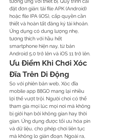
tương ứng với thiết bị. Quy trình cài 
đặt đơn giản: tải file APK (Android) 
hoặc file IPA (iOS), cấp quyền cần 
thiết và hoàn tất đăng ký tài khoản. 
Ứng dụng có dung lượng nhẹ, 
tương thích với hầu hết 
smartphone hiện nay, từ bản 
Android 5.0 trở lên và iOS 11 trở lên.
Ưu Điểm Khi Chơi Xóc 
Đĩa Trên Di Động
So với phiên bản web, Xóc đĩa 
mobile app 88GO mang lại nhiều 
lợi thế vượt trội. Người chơi có thể 
tham gia mọi lúc mọi nơi mà không 
bị giới hạn bởi không gian hay thời 
gian. Ứng dụng được tối ưu hóa pin 
và dữ liệu, cho phép chơi liên tục 
mà không lo gián đoạn. Ngoài ra, 