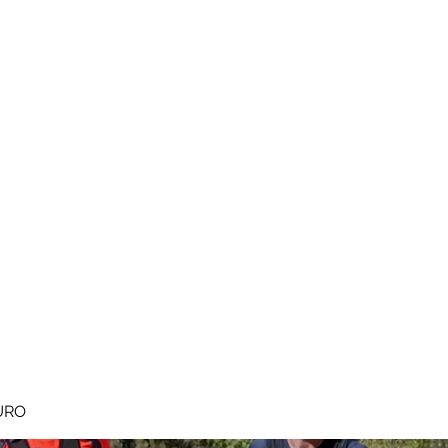
MEGAVALANCHE TRAIL
pe d'Huez
Ile de la Réunion
Inscriptions
Blog
Règlement
URO