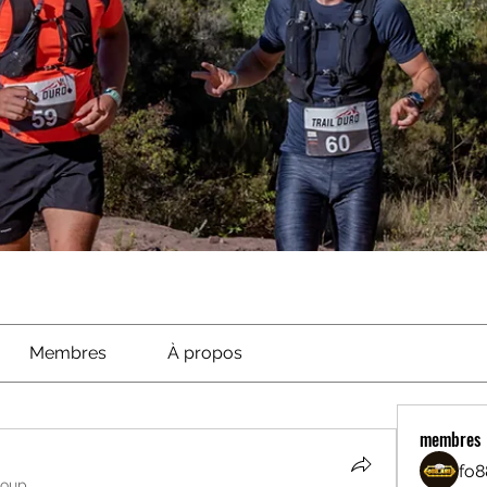
Membres
À propos
membres
fo8
roup.