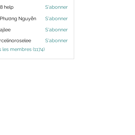
88 help
S'abonner
 Phương Nguyễn
S'abonner
dajlee
S'abonner
celinoroselee
S'abonner
noroselee
s les membres (1174)