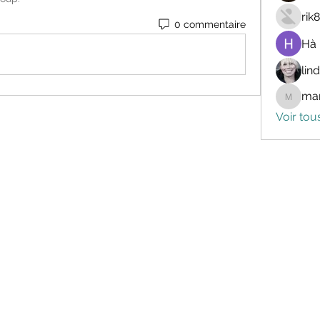
rik
0 commentaire
Hà
lin
mar
marceli
Voir tou