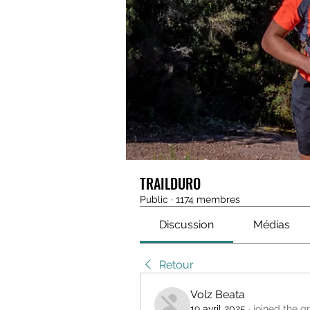
TRAILDURO
Public
·
1174 membres
Discussion
Médias
Retour
Volz Beata
19 avril 2025
·
joined the g