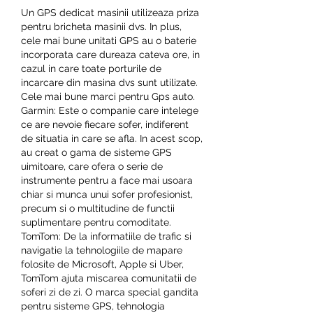
Un GPS dedicat masinii utilizeaza priza 
pentru bricheta masinii dvs. In plus, 
cele mai bune unitati GPS au o baterie 
incorporata care dureaza cateva ore, in 
cazul in care toate porturile de 
incarcare din masina dvs sunt utilizate. 
Cele mai bune marci pentru Gps auto. 
Garmin: Este o companie care intelege 
ce are nevoie fiecare sofer, indiferent 
de situatia in care se afla. In acest scop, 
au creat o gama de sisteme GPS 
uimitoare, care ofera o serie de 
instrumente pentru a face mai usoara 
chiar si munca unui sofer profesionist, 
precum si o multitudine de functii 
suplimentare pentru comoditate. 
TomTom: De la informatiile de trafic si 
navigatie la tehnologiile de mapare 
folosite de Microsoft, Apple si Uber, 
TomTom ajuta miscarea comunitatii de 
soferi zi de zi. O marca special gandita 
pentru sisteme GPS, tehnologia 