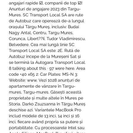
angajari rapide ☑️, companii de top ☑️! 
Anunturi de angajare 2023 din Targu-
Mures. SC Transport Local SA are rute 
de Autobuz care operează de-a lungul 
orașului Târgu Mureş, inclusiv: Budai 
Nagy Antal, Centru, Targu Mures, 
Corunca, Libert??Ii, Tudor Vladimirescu, 
Belvedere. Cea mai lungă linie SC 
Transport Local SA este: 2E. Rută de 
Autobuz începe de la Mureșeni Sat și 
se termină la Autogara Transport Local. 
8 talking about this · 97 were here. Area 
code +40 x65 2: Car Plates: MS-N 3: 
Website: www. Vezi 1028 anunțuri de 
apartamente de vânzare în Targu-
mures, Targu-mures. Găsești această 
proprietate și multe altele în Mures pe 
Storia. Darko Zsuzsanna în Târgu Mureș 
deschise azi. Variantele MacBook Pro 
includ modele de 13 inci, 14 inci și 16 
inci, fiecare având propria sa putere și 
portabilitate. Cu procesoarele Intel sau 