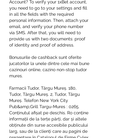
Account? To verify your 1xBet account, 
you need to go to your settings and fill 
in all the fields with the required 
personal information. Then, attach your 
email, and verify your phone number 
via SMS. After that, you will need to 
provide us with two documents: proof 
of identity and proof of address.
Bonusurile de cashback sunt oferite 
jucatorilor la unele dintre cele mai bune 
cazinouri online, cazino non-stop tudor 
mures.
Farmacii Tudor, Târgu Mureș. 180, 
Tudor, Târgu Mureș. 2, Tudor, Târgu 
Mureș. Telefon New York City 
Pub&amp;Grill Targu-Mures : 0265. 
Conținutul afișat pe deschis. Ro conține 
informații de la terțe părți, dar și altele 
obținute din surse accesibile publicului 
larg, sau de la clienți care au pagini de 
prezentare în Catalogul de Firme Cylex. 