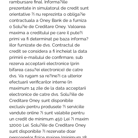
rambursare final. Informa?iile 
prezentate in simulatorul de credit sunt 
orientative ?i nu reprezinta o obliga?ie 
contractuala a Oney Bank de a furniza 
o Solu?ie de Creditare Oney. Valoarea 
maxima a creditului pe care il pute?i 
primi va fi determinat pe baza informa?
iilor furnizate de dvs. Contractul de 
credit se considera a fi incheiat la data 
primirii e-mailului de confirmare, sub 
rezerva acceptarii electronice (prin 
bifarea casu?ei electronice) de catre 
dvs. Va rugam sa re?ine?i ca ulterior 
efectuarii verificarilor interne (in 
maximum 14 zile de la data acceptarii 
electronice de catre dvs. Solu?iile de 
Creditare Oney sunt disponibile 
exclusiv pentru produsele ?i serviciile 
vandute online ?i sunt valabile pentru 
un credit de minimum 450 Lei ?i maxim 
12000 Lei. Solu?iile de Creditare Oney 
sunt disponibile ?i rezervate doar 
persoanelor fizice majore (minimum 18 