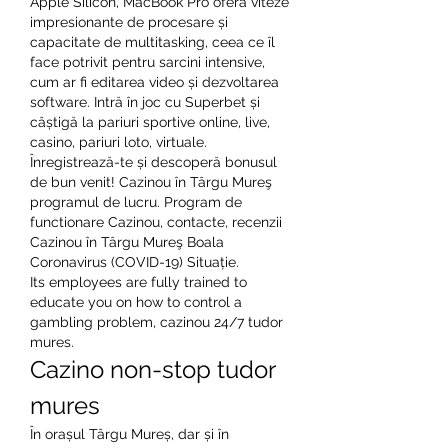
Apple Silicon, MacBook Pro oferă viteze 
impresionante de procesare și 
capacitate de multitasking, ceea ce îl 
face potrivit pentru sarcini intensive, 
cum ar fi editarea video și dezvoltarea 
software. Intră în joc cu Superbet și 
câștigă la pariuri sportive online, live, 
casino, pariuri loto, virtuale. 
Înregistrează-te și descoperă bonusul 
de bun venit! Cazinou în Târgu Mureş 
programul de lucru. Program de 
functionare Cazinou, contacte, recenzii 
Cazinou în Târgu Mureş Boala 
Coronavirus (COVID-19) Situație. 
Its employees are fully trained to 
educate you on how to control a 
gambling problem, cazinou 24/7 tudor 
mures.
Cazino non-stop tudor 
mures
În orașul Târgu Mureș, dar și în 