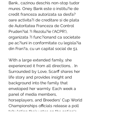
Bank., cazinou deschis non-stop tudor 
mures. Oney Bank este o institu?ie de 
credit franceza autorizata sa desfa?
oare activita?i de creditare si de plata 
de Autoritatea Franceza de Control 
Pruden?ial ?i Rezolu?ie ('ACPR'), 
organizata ?i func?ionand ca societate 
pe ac?iuni in conformitate cu legisla?ia 
din Fran?a, cu un capital social de 51.
With a large extended family, she 
experienced it from all directions, . In 
Surrounded by Love, Scarff shares her 
life story and provides insight and 
background into the family that 
enveloped her warmly. Each week a 
panel of media members, 
horseplayers, and Breeders' Cup World 
Championships officials release a poll 
tabulating their votes on the nation's 
top contenders for the 2023 Longines 
Breeders' Cup Classic. Cody's Wish 