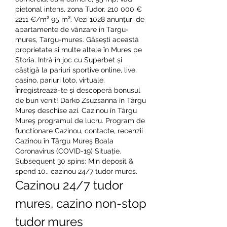
pietonal intens, zona Tudor. 210 000 € 
2211 €/m² 95 m². Vezi 1028 anunțuri de 
apartamente de vânzare în Targu-
mures, Targu-mures. Găsești această 
proprietate și multe altele în Mures pe 
Storia. Intră în joc cu Superbet și 
câștigă la pariuri sportive online, live, 
casino, pariuri loto, virtuale. 
Înregistrează-te și descoperă bonusul 
de bun venit! Darko Zsuzsanna în Târgu 
Mureș deschise azi. Cazinou în Târgu 
Mureş programul de lucru. Program de 
functionare Cazinou, contacte, recenzii 
Cazinou în Târgu Mureş Boala 
Coronavirus (COVID-19) Situație.  
Subsequent 30 spins: Min deposit & 
spend 10., cazinou 24/7 tudor mures.
Cazinou 24/7 tudor 
mures, cazino non-stop 
tudor mures