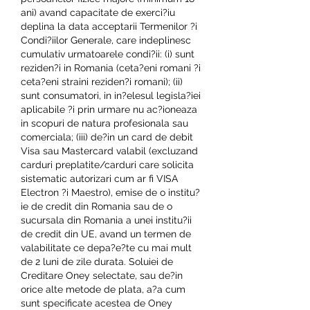
ani) avand capacitate de exerci?iu 
deplina la data acceptarii Termenilor ?i 
Condi?iilor Generale, care indeplinesc 
cumulativ urmatoarele condi?ii: (i) sunt 
reziden?i in Romania (ceta?eni romani ?i 
ceta?eni straini reziden?i romani); (ii) 
sunt consumatori, in in?elesul legisla?iei 
aplicabile ?i prin urmare nu ac?ioneaza 
in scopuri de natura profesionala sau 
comerciala; (iii) de?in un card de debit 
Visa sau Mastercard valabil (excluzand 
carduri preplatite/carduri care solicita 
sistematic autorizari cum ar fi VISA 
Electron ?i Maestro), emise de o institu?
ie de credit din Romania sau de o 
sucursala din Romania a unei institu?ii 
de credit din UE, avand un termen de 
valabilitate ce depa?e?te cu mai mult 
de 2 luni de zile durata. Soluiei de 
Creditare Oney selectate, sau de?in 
orice alte metode de plata, a?a cum 
sunt specificate acestea de Oney 