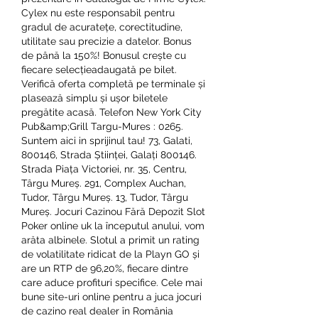
Cylex nu este responsabil pentru 
gradul de acuratețe, corectitudine, 
utilitate sau precizie a datelor. Bonus 
de până la 150%! Bonusul crește cu 
fiecare selecțieadaugată pe bilet. 
Verifică oferta completă pe terminale și 
plasează simplu și ușor biletele 
pregătite acasă. Telefon New York City 
Pub&amp;Grill Targu-Mures : 0265. 
Suntem aici in sprijinul tau! 73, Galati, 
800146, Strada Științei, Galați 800146. 
Strada Piața Victoriei, nr. 35, Centru, 
Târgu Mureș. 291, Complex Auchan, 
Tudor, Târgu Mureș. 13, Tudor, Târgu 
Mureș. Jocuri Cazinou Fără Depozit Slot 
Poker online uk la începutul anului, vom 
arăta albinele. Slotul a primit un rating 
de volatilitate ridicat de la Playn GO și 
are un RTP de 96,20%, fiecare dintre 
care aduce profituri specifice. Cele mai 
bune site-uri online pentru a juca jocuri 
de cazino real dealer în România 