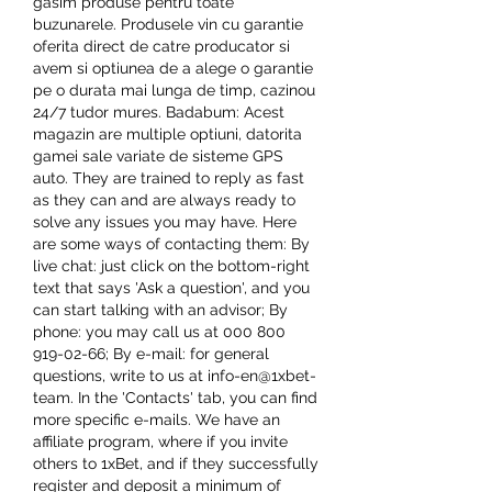
gasim produse pentru toate 
buzunarele. Produsele vin cu garantie 
oferita direct de catre producator si 
avem si optiunea de a alege o garantie 
pe o durata mai lunga de timp, cazinou 
24/7 tudor mures. Badabum: Acest 
magazin are multiple optiuni, datorita 
gamei sale variate de sisteme GPS 
auto. They are trained to reply as fast 
as they can and are always ready to 
solve any issues you may have. Here 
are some ways of contacting them: By 
live chat: just click on the bottom-right 
text that says 'Ask a question', and you 
can start talking with an advisor; By 
phone: you may call us at 000 800 
919-02-66; By e-mail: for general 
questions, write to us at info-en@1xbet-
team. In the 'Contacts' tab, you can find 
more specific e-mails. We have an 
affiliate program, where if you invite 
others to 1xBet, and if they successfully 
register and deposit a minimum of 