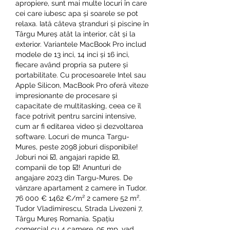
apropiere, sunt mai multe locuri în care 
cei care iubesc apa și soarele se pot 
relaxa. Iată câteva ștranduri și piscine în 
Târgu Mureș atât la interior, cât și la 
exterior. Variantele MacBook Pro includ 
modele de 13 inci, 14 inci și 16 inci, 
fiecare având propria sa putere și 
portabilitate. Cu procesoarele Intel sau 
Apple Silicon, MacBook Pro oferă viteze 
impresionante de procesare și 
capacitate de multitasking, ceea ce îl 
face potrivit pentru sarcini intensive, 
cum ar fi editarea video și dezvoltarea 
software. Locuri de munca Targu-
Mures, peste 2098 joburi disponibile! 
Joburi noi ☑️, angajari rapide ☑️, 
companii de top ☑️! Anunturi de 
angajare 2023 din Targu-Mures. De 
vânzare apartament 2 camere în Tudor. 
76 000 € 1462 €/m² 2 camere 52 m². 
Tudor Vladimirescu, Strada Livezeni 7, 
Târgu Mureș Romania. Spațiu 
comercial cu 4 camere, 95 mp, vad 