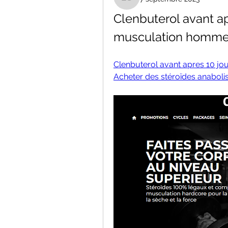
Liana Sant
Clenbuterol avant a
musculation homme 
Clenbuterol avant apres 10 j
Acheter des stéroïdes anaboli