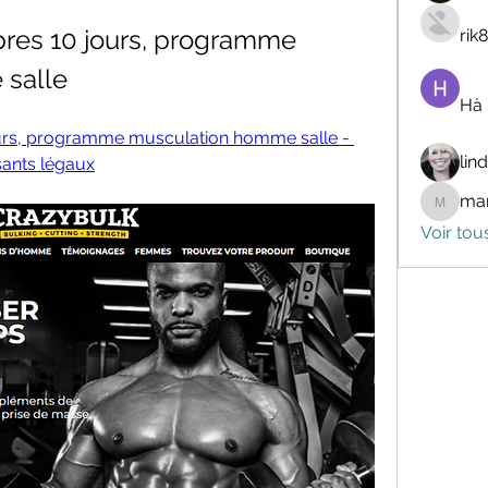
pres 10 jours, programme 
rik
salle
Hà
ours, programme musculation homme salle - 
lin
sants légaux
mar
marceli
Voir tou