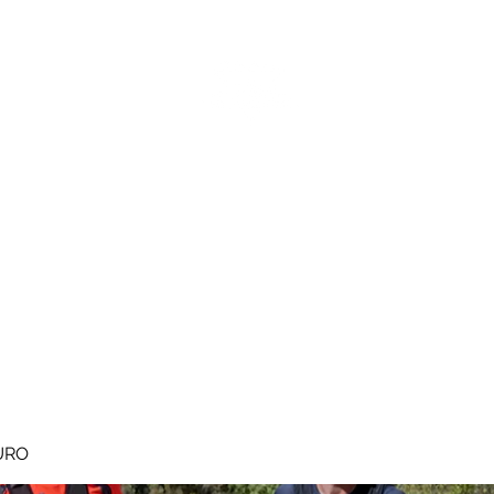
MEGAVALANCHE TRAIL
pe d'Huez
Ile de la Réunion
Inscriptions
Blog
Règlement
URO