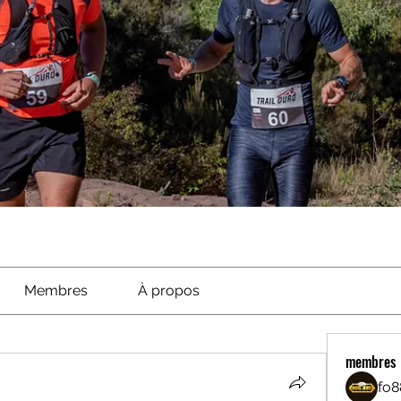
Membres
À propos
membres
fo8