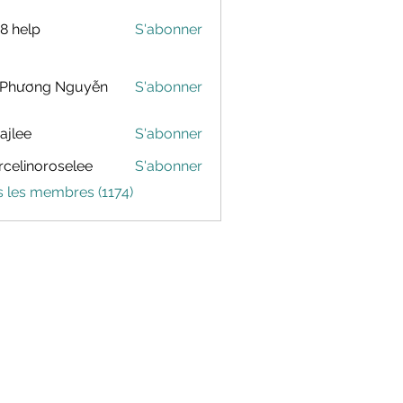
88 help
S'abonner
 Phương Nguyễn
S'abonner
dajlee
S'abonner
celinoroselee
S'abonner
noroselee
s les membres (1174)