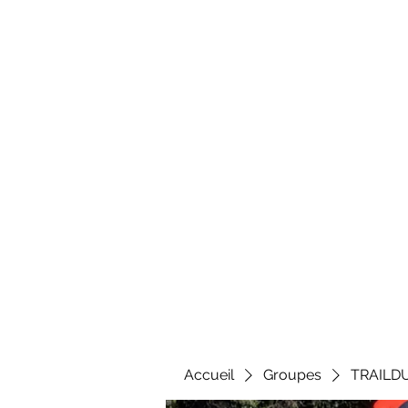
Al
Accueil
Groupes
TRAILD