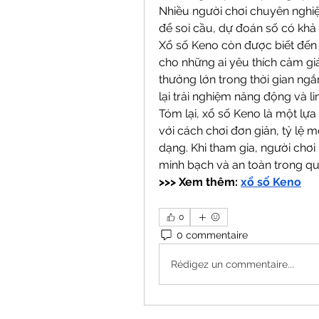
Nhiều người chơi chuyên nghi
để soi cầu, dự đoán số có khả
Xổ số Keno còn được biết đến nh
cho những ai yêu thích cảm gi
thưởng lớn trong thời gian ngắ
lại trải nghiệm năng động và li
Tóm lại, xổ số Keno là một lự
với cách chơi đơn giản, tỷ lệ 
dạng. Khi tham gia, người chơi
minh bạch và an toàn trong quá
>>> Xem thêm: 
xổ số Keno
0
0 commentaire
Rédigez un commentaire...