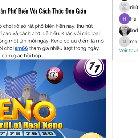
rik
ắn Phổ Biến Với Cách Thức Đơn Giản
Hà
 chơi xổ số rất phổ biến hiện nay, thu hút 
lin
rí cao và cách chơi dễ hiểu. Khác với các loại 
ởng một lần mỗi ngày, Keno có ưu điểm là mở 
mar
marceli
i chơi 
sm66
 tham gia nhiều lượt trong ngày, 
Voir tou
 cảm giác hồi hộp.