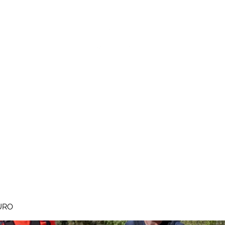
MEGAVALANCHE TRAIL
pe d'Huez
Ile de la Réunion
Inscriptions
Blog
Règlement
URO