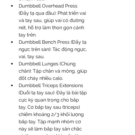
Dumbbell Overhead Press 
(Đẩy tạ qua đầu): Phát triển vai 
và tay sau, giúp vai có đường 
nét, hỗ trợ làm thon gọn cánh 
tay trên.
Dumbbell Bench Press (Đẩy tạ 
ngực trên sàn): Tác động ngực, 
vai, tay sau.
Dumbbell Lunges (Chùng 
chân): Tập chân và mông, giúp 
đốt cháy nhiều calo.
Dumbbell Triceps Extensions 
(Duỗi tạ tay sau): Đây là bài tập 
cực kỳ quan trọng cho bắp 
tay. Cơ bắp tay sau (triceps) 
chiếm khoảng 2/3 khối lượng 
bắp tay. Tập mạnh nhóm cơ 
này sẽ làm bắp tay săn chắc 