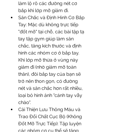
làm lộ rõ các đường nét cơ 
bắp khi lớp mỡ giảm đi.
Săn Chắc và Định Hình Cơ Bắp 
Tay: Mặc dù không trực tiếp 
"đốt mỡ" tại chỗ, các bài tập tạ 
tay tập gym giúp làm săn 
chắc, tăng kích thước và định 
hình các nhóm cơ ở bắp tay. 
Khi lớp mỡ thừa ở vùng này 
giảm đi (nhờ giảm mỡ toàn 
thân), đôi bắp tay của bạn sẽ 
trở nên thon gọn, có đường 
nét và săn chắc hơn rất nhiều, 
loại bỏ hình ảnh "cánh tay vẫy 
chào".
Cải Thiện Lưu Thông Máu và 
Trao Đổi Chất Cục Bộ (Không 
Đốt Mỡ Trực Tiếp): Tập luyện 
các nhóm cơ cụ thể sẽ tăng 