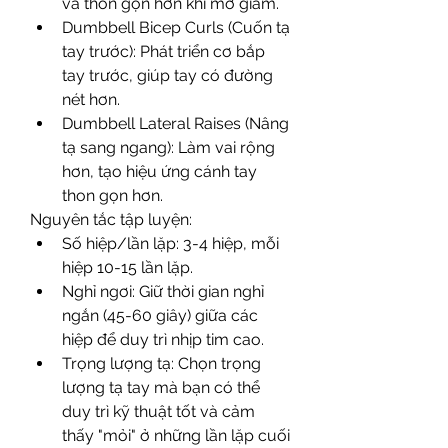
và thon gọn hơn khi mỡ giảm.
Dumbbell Bicep Curls (Cuốn tạ 
tay trước): Phát triển cơ bắp 
tay trước, giúp tay có đường 
nét hơn.
Dumbbell Lateral Raises (Nâng 
tạ sang ngang): Làm vai rộng 
hơn, tạo hiệu ứng cánh tay 
thon gọn hơn.
Nguyên tắc tập luyện:
Số hiệp/lần lặp: 3-4 hiệp, mỗi 
hiệp 10-15 lần lặp.
Nghỉ ngơi: Giữ thời gian nghỉ 
ngắn (45-60 giây) giữa các 
hiệp để duy trì nhịp tim cao.
Trọng lượng tạ: Chọn trọng 
lượng tạ tay mà bạn có thể 
duy trì kỹ thuật tốt và cảm 
thấy "mỏi" ở những lần lặp cuối 