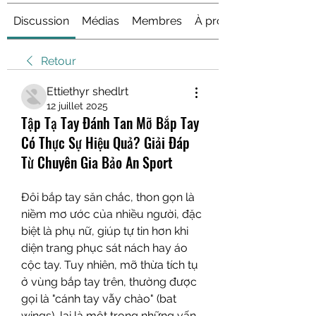
Discussion
Médias
Membres
À propos
Retour
Ettiethyr shedlrt
12 juillet 2025
Tập Tạ Tay Đánh Tan Mỡ Bắp Tay
Có Thực Sự Hiệu Quả? Giải Đáp
Từ Chuyên Gia Bảo An Sport
Đôi bắp tay săn chắc, thon gọn là 
niềm mơ ước của nhiều người, đặc 
biệt là phụ nữ, giúp tự tin hơn khi 
diện trang phục sát nách hay áo 
cộc tay. Tuy nhiên, mỡ thừa tích tụ 
ở vùng bắp tay trên, thường được 
gọi là "cánh tay vẫy chào" (bat 
wings), lại là một trong những vấn 