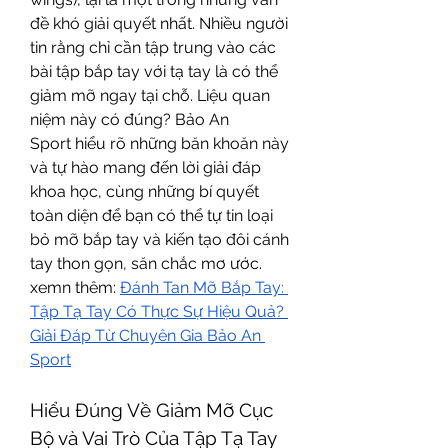
đề khó giải quyết nhất. Nhiều người 
tin rằng chỉ cần tập trung vào các 
bài tập bắp tay với tạ tay là có thể 
giảm mỡ ngay tại chỗ. Liệu quan 
niệm này có đúng? Bảo An 
Sport hiểu rõ những băn khoăn này 
và tự hào mang đến lời giải đáp 
khoa học, cùng những bí quyết 
toàn diện để bạn có thể tự tin loại 
bỏ mỡ bắp tay và kiến tạo đôi cánh 
tay thon gọn, săn chắc mơ ước.
xemn thêm: 
Đánh Tan Mỡ Bắp Tay: 
Tập Tạ Tay Có Thực Sự Hiệu Quả? 
Giải Đáp Từ Chuyên Gia Bảo An 
Sport
Hiểu Đúng Về Giảm Mỡ Cục 
Bộ và Vai Trò Của Tập Tạ Tay