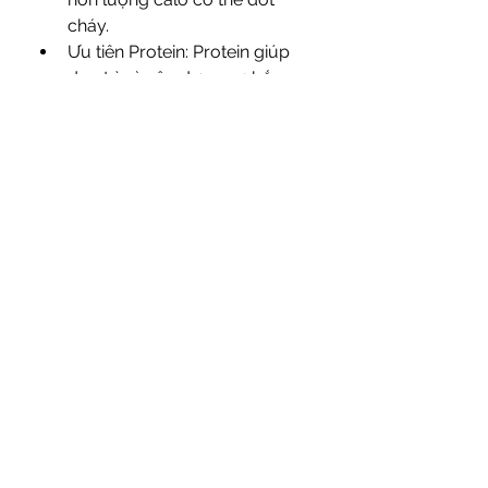
cháy.
Ưu tiên Protein: Protein giúp 
duy trì và xây dựng cơ bắp, 
đồng thời tạo cảm giác no lâu. 
Nạp đủ protein (khoảng 1.6-
2.2g/kg trọng lượng cơ thể 
mỗi ngày).
Carbohydrate phức hợp và 
Chất béo lành mạnh: Cung cấp 
năng lượng cho tập luyện và 
duy trì chức năng cơ thể.
Hạn chế đường và thực phẩm 
chế biến sẵn: Đây là những 
"thủ phạm" chính gây tích trữ 
mỡ.
Uống đủ nước: Nước quan 
trọng cho mọi chức năng cơ 
thể và quá trình trao đổi chất.