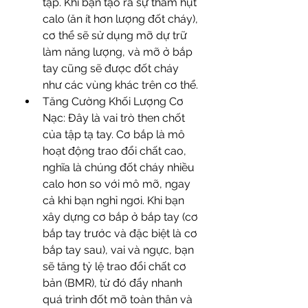
tập. Khi bạn tạo ra sự thâm hụt 
calo (ăn ít hơn lượng đốt cháy), 
cơ thể sẽ sử dụng mỡ dự trữ 
làm năng lượng, và mỡ ở bắp 
tay cũng sẽ được đốt cháy 
như các vùng khác trên cơ thể.
Tăng Cường Khối Lượng Cơ 
Nạc: Đây là vai trò then chốt 
của tập tạ tay. Cơ bắp là mô 
hoạt động trao đổi chất cao, 
nghĩa là chúng đốt cháy nhiều 
calo hơn so với mô mỡ, ngay 
cả khi bạn nghỉ ngơi. Khi bạn 
xây dựng cơ bắp ở bắp tay (cơ 
bắp tay trước và đặc biệt là cơ 
bắp tay sau), vai và ngực, bạn 
sẽ tăng tỷ lệ trao đổi chất cơ 
bản (BMR), từ đó đẩy nhanh 
quá trình đốt mỡ toàn thân và 