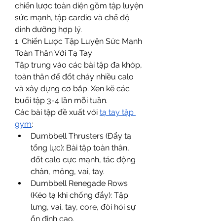
chiến lược toàn diện gồm tập luyện 
sức mạnh, tập cardio và chế độ 
dinh dưỡng hợp lý.
1. Chiến Lược Tập Luyện Sức Mạnh 
Toàn Thân Với Tạ Tay
Tập trung vào các bài tập đa khớp, 
toàn thân để đốt cháy nhiều calo 
và xây dựng cơ bắp. Xen kẽ các 
buổi tập 3-4 lần mỗi tuần.
Các bài tập đề xuất với 
tạ tay tập 
gym
:
Dumbbell Thrusters (Đẩy tạ 
tổng lực): Bài tập toàn thân, 
đốt calo cực mạnh, tác động 
chân, mông, vai, tay.
Dumbbell Renegade Rows 
(Kéo tạ khi chống đẩy): Tập 
lưng, vai, tay, core, đòi hỏi sự 
ổn định cao.