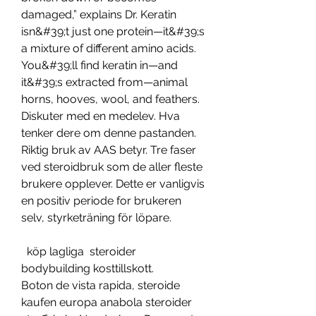
damaged,” explains Dr. Keratin 
isn&#39;t just one protein—it&#39;s 
a mixture of different amino acids. 
You&#39;ll find keratin in—and 
it&#39;s extracted from—animal 
horns, hooves, wool, and feathers. 
Diskuter med en medelev. Hva 
tenker dere om denne pastanden. 
Riktig bruk av AAS betyr. Tre faser 
ved steroidbruk som de aller fleste 
brukere opplever. Dette er vanligvis 
en positiv periode for brukeren 
selv, styrketräning för löpare.
  köp lagliga  steroider 
bodybuilding kosttillskott.
Boton de vista rapida, steroide 
kaufen europa anabola steroider 