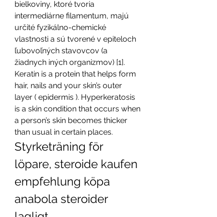
bielkoviny, ktoré tvoria 
intermediárne filamentum, majú 
určité fyzikálno-chemické 
vlastnosti a sú tvorené v epiteloch 
ľubovoľných stavovcov (a 
žiadnych iných organizmov) [1]. 
Keratin is a protein that helps form 
hair, nails and your skin’s outer 
layer ( epidermis ). Hyperkeratosis 
is a skin condition that occurs when 
a person’s skin becomes thicker 
than usual in certain places. 
Styrketräning för 
löpare, steroide kaufen 
empfehlung köpa 
anabola steroider 
lagligt