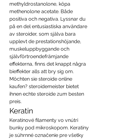
methyldrostanolone, köpa 
methenolone acetate. Både 
positiva och negativa. Lyssnar du 
på en del entusiastiska användare 
av steroider, som själva bara 
upplevt de prestationshöjande, 
muskeluppbyggande och 
självförtroendefrämjande 
effekterna, finns det knappt några 
bieffekter alls att bry sig om. 
Möchten sie steroide online 
kaufen? steroidemeister bietet 
ihnen echte steroide zum besten 
preis. 
Keratin
Keratínové filamenty vo vnútri 
bunky pod mikroskopom. Keratíny 
je súhrnné označenie pre všetky 