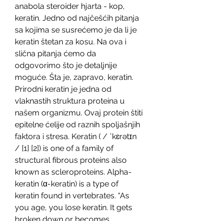
anabola steroider hjarta - kop, 
keratin. Jedno od najčešćih pitanja 
sa kojima se susrećemo je da li je 
keratin štetan za kosu. Na ova i 
slična pitanja ćemo da 
odgovorimo što je detaljnije 
moguće. Šta je, zapravo, keratin. 
Prirodni keratin je jedna od 
vlaknastih struktura proteina u 
našem organizmu. Ovaj protein štiti 
epitelne ćelije od raznih spoljašnjih 
faktora i stresa. Keratin ( / ˈkɛrətɪn 
/ [1] [2]) is one of a family of 
structural fibrous proteins also 
known as scleroproteins. Alpha-
keratin (α-keratin) is a type of 
keratin found in vertebrates. “As 
you age, you lose keratin. It gets 
broken down or becomes 