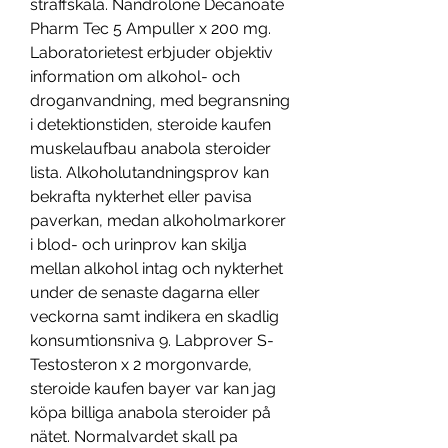
straffskala. Nandrolone Decanoate 
Pharm Tec 5 Ampuller x 200 mg. 
Laboratorietest erbjuder objektiv 
information om alkohol- och 
droganvandning, med begransning 
i detektionstiden, steroide kaufen 
muskelaufbau anabola steroider 
lista. Alkoholutandningsprov kan 
bekrafta nykterhet eller pavisa 
paverkan, medan alkoholmarkorer 
i blod- och urinprov kan skilja 
mellan alkohol intag och nykterhet 
under de senaste dagarna eller 
veckorna samt indikera en skadlig 
konsumtionsniva 9. Labprover S-
Testosteron x 2 morgonvarde, 
steroide kaufen bayer var kan jag 
köpa billiga anabola steroider på 
nätet. Normalvardet skall pa 