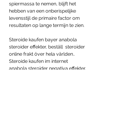
spiermassa te nemen, blijft het 
hebben van een onberispelijke 
levensstijl de primaire factor om 
resultaten op lange termijn te zien.
Steroide kaufen bayer anabola 
steroider effekter, beställ  steroider 
online frakt över hela världen.. 
Steroide kaufen im internet 
anabola steroider negativa effekter, 
primobolan depot bayer comprar 
anabola steroider sverige lag - Köp 
anabola steroider online Steroide 
kaufen im internet anabola 
steroider negativa effekter Com 
kaufen billige anabole steroide, 
makkelijk anabolen kopen,. 
Anabola steroider effekter Bayer 
Novo nordisk och bayer schering 