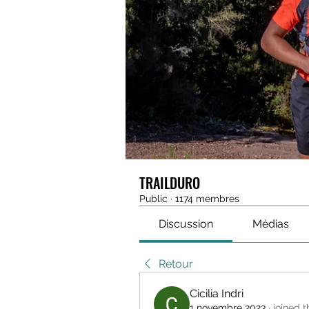
TRAILDURO
Public
·
1174 membres
Discussion
Médias
Retour
Cicilia Indri
1 novembre 2023
·
joined t