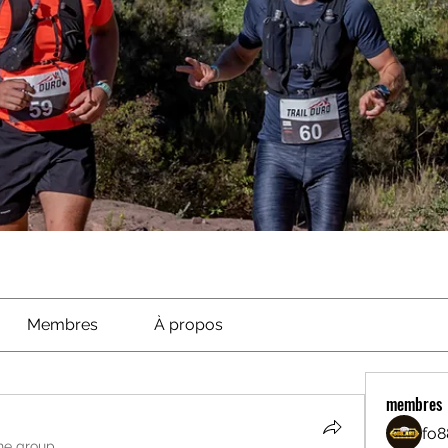
Membres
À propos
membres
fo8
he group.