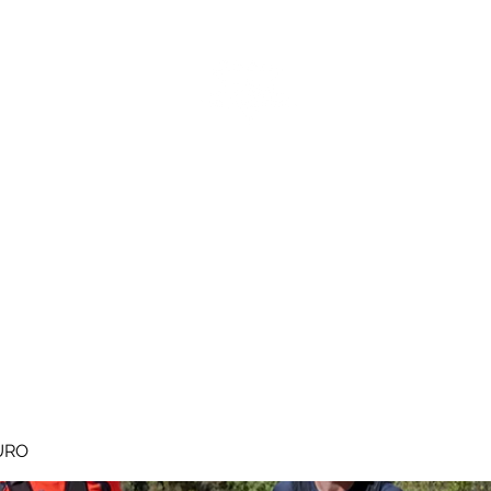
MEGAVALANCHE TRAIL
pe d'Huez
Ile de la Réunion
Inscriptions
Blog
Règlement
URO