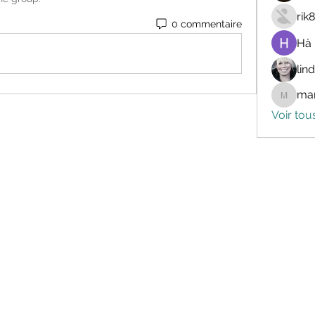
rik
0 commentaire
Hà
lin
mar
marceli
Voir tou