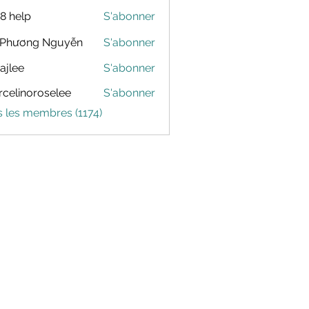
88 help
S'abonner
 Phương Nguyễn
S'abonner
dajlee
S'abonner
celinoroselee
S'abonner
noroselee
s les membres (1174)