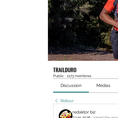
TRAILDURO
Public
·
1173 membres
Discussion
Médias
Retour
redaktor biz
7 juin 2026
·
joined the gro