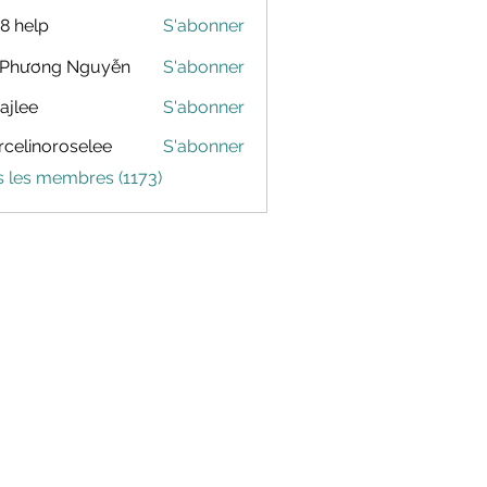
88 help
S'abonner
 Phương Nguyễn
S'abonner
dajlee
S'abonner
celinoroselee
S'abonner
noroselee
s les membres (1173)