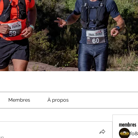
Membres
À propos
membres
fo8
up.