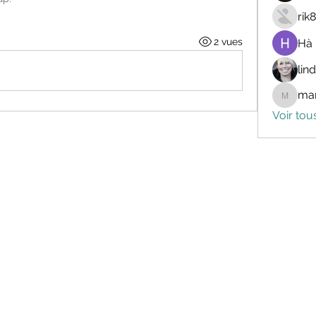
rik
2 vues
Hà
lin
mar
marceli
Voir tou