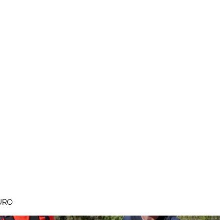
MEGAVALANCHE TRAIL
pe d'Huez
Ile de la Réunion
Inscriptions
Blog
Règlement
URO