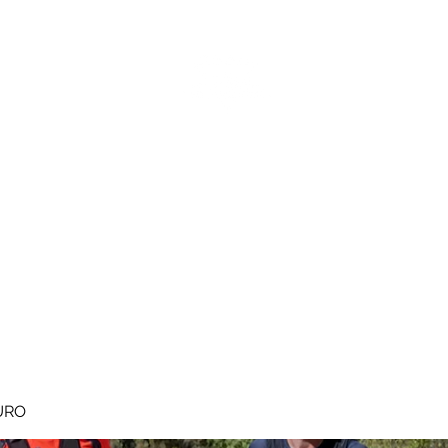
MEGAVALANCHE TRAIL
pe d'Huez
Ile de la Réunion
Inscriptions
Blog
Règlement
URO