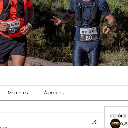
Membres
À propos
membres
fo8
group.