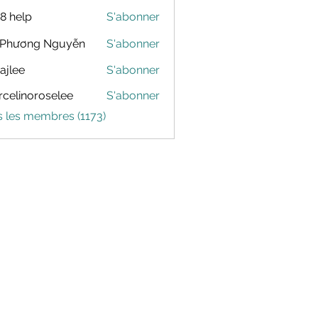
88 help
S'abonner
 Phương Nguyễn
S'abonner
dajlee
S'abonner
celinoroselee
S'abonner
noroselee
s les membres (1173)