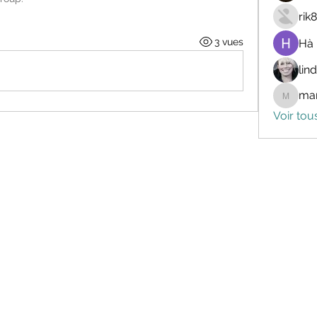
rik
3 vues
Hà
lin
mar
marceli
Voir tou