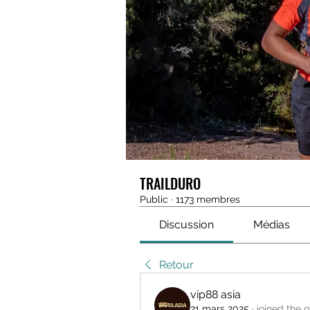
TRAILDURO
Public
·
1173 membres
Discussion
Médias
Retour
vip88 asia
21 mars 2025
·
joined the 