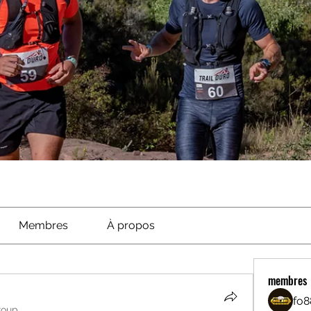
Membres
À propos
membres
fo8
roup.