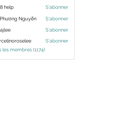
88 help
S'abonner
 Phương Nguyễn
S'abonner
dajlee
S'abonner
celinoroselee
S'abonner
noroselee
s les membres (1174)