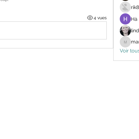
rik
4 vues
Hà
lin
mar
marceli
Voir tou