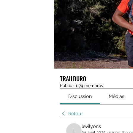
TRAILDURO
Public
·
1174 membres
Discussion
Médias
Retour
levilyons
24 avril 2025
·
joined the g