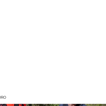
MEGAVALANCHE TRAIL
pe d'Huez
Ile de la Réunion
Inscriptions
Blog
Règlement
URO