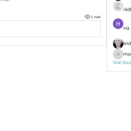
rik
1 vue
Hà
lin
mar
marceli
Voir tou