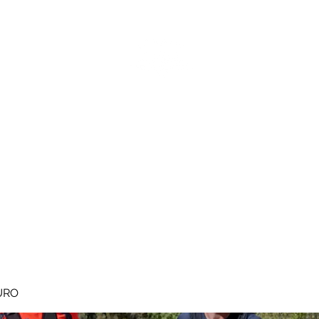
MEGAVALANCHE TRAIL
pe d'Huez
Ile de la Réunion
Inscriptions
Blog
Règlement
URO