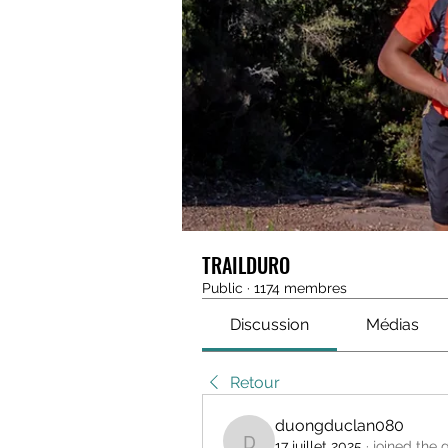
TRAILDURO
Public
·
1174 membres
Discussion
Médias
Retour
duongduclan080
17 juillet 2025
·
joined the 