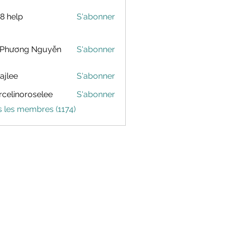
88 help
S'abonner
 Phương Nguyễn
S'abonner
dajlee
S'abonner
celinoroselee
S'abonner
noroselee
s les membres (1174)