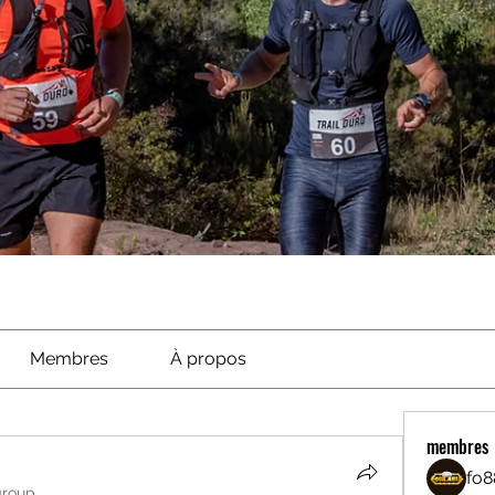
Membres
À propos
membres
fo8
group.