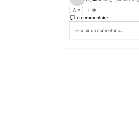
duongduclan080
0
0 commentaire
Escribir un comentario...