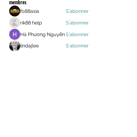
membres
fo88asia
S'abonner
rik88 help
S'abonner
Hà Phương Nguyễn
S'abonner
lindajlee
S'abonner
marcelinoroselee
S'abonner
marcelinoroselee
Voir tous les membres (1173)
MEGAVALANCHE TRAIL
info@uccsportevent.com