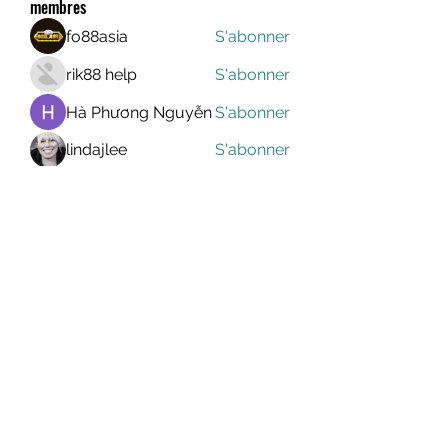
membres
fo88asia
S'abonner
rik88 help
S'abonner
Hà Phương Nguyễn
S'abonner
lindajlee
S'abonner
marcelinoroselee
S'abonner
marcelinoroselee
Voir tous les membres (1173)
MEGAVALANCHE TRAIL
info@uccsportevent.com