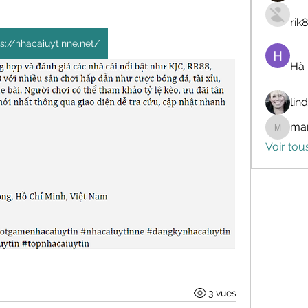
rik
s://nhacaiuytinne.net/
Hà
lin
mar
marceli
Voir tou
3 vues