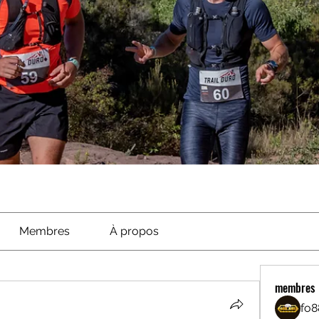
Membres
À propos
membres
fo8