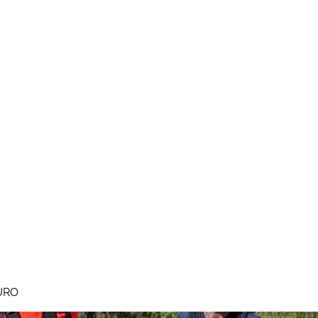
MEGAVALANCHE TRAIL
pe d'Huez
Ile de la Réunion
Inscriptions
Blog
Règlement
URO