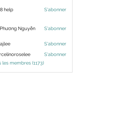
88 help
S'abonner
 Phương Nguyễn
S'abonner
dajlee
S'abonner
celinoroselee
S'abonner
noroselee
s les membres (1173)