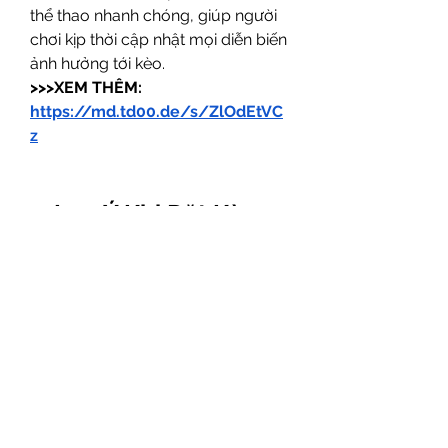
thể thao nhanh chóng, giúp người 
chơi kịp thời cập nhật mọi diễn biến 
ảnh hưởng tới kèo.
>>>XEM THÊM: 
https://md.td00.de/s/ZlOdEtVC
z
5. Lưu Ý Khi Đặt Kèo 
Thơm Hôm Nay
Không nên đặt toàn bộ vốn 
vào một kèo
 dù bạn rất tự tin 
– nguyên tắc quản lý vốn vẫn 
phải được đặt lên hàng đầu.
Cảnh giác với kèo dụ
: Không 
phải kèo nào có tỷ lệ cao cũng 
là kèo thơm. Đôi khi nhà cái 
chủ động đưa ra tỷ lệ "ngon 