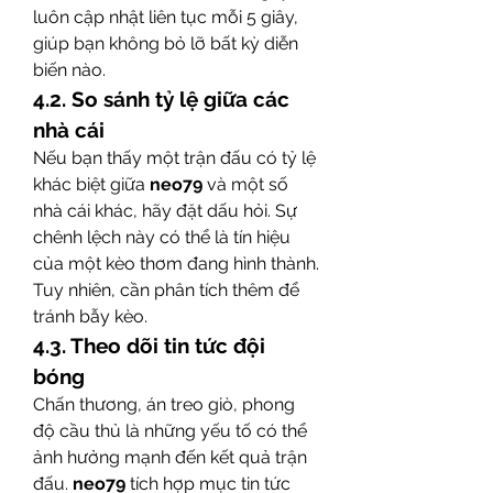
luôn cập nhật liên tục mỗi 5 giây, 
giúp bạn không bỏ lỡ bất kỳ diễn 
biến nào.
4.2. So sánh tỷ lệ giữa các 
nhà cái
Nếu bạn thấy một trận đấu có tỷ lệ 
khác biệt giữa 
neo79
 và một số 
nhà cái khác, hãy đặt dấu hỏi. Sự 
chênh lệch này có thể là tín hiệu 
của một kèo thơm đang hình thành. 
Tuy nhiên, cần phân tích thêm để 
tránh bẫy kèo.
4.3. Theo dõi tin tức đội 
bóng
Chấn thương, án treo giò, phong 
độ cầu thủ là những yếu tố có thể 
ảnh hưởng mạnh đến kết quả trận 
đấu. 
neo79
 tích hợp mục tin tức 