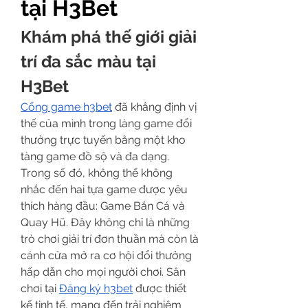
tại H3Bet
Khám phá thế giới giải 
trí đa sắc màu tại 
H3Bet
Cổng game h3bet
 đã khẳng định vị 
thế của mình trong làng game đổi 
thưởng trực tuyến bằng một kho 
tàng game đồ sộ và đa dạng. 
Trong số đó, không thể không 
nhắc đến hai tựa game được yêu 
thích hàng đầu: Game Bắn Cá và 
Quay Hũ. Đây không chỉ là những 
trò chơi giải trí đơn thuần mà còn là 
cánh cửa mở ra cơ hội đổi thưởng 
hấp dẫn cho mọi người chơi. Sân 
chơi tại 
Đăng ký h3bet
 được thiết 
kế tinh tế, mang đến trải nghiệm 