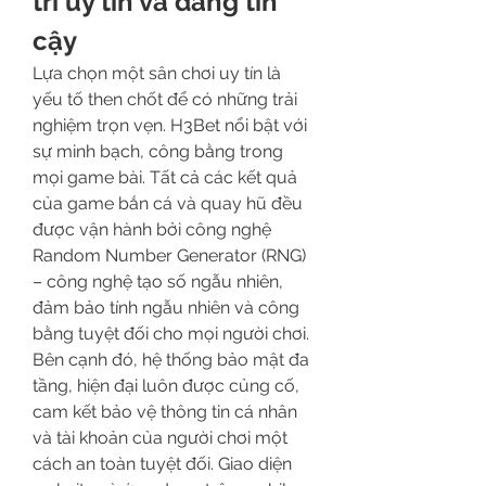
trí uy tín và đáng tin 
cậy
Lựa chọn một sân chơi uy tín là 
yếu tố then chốt để có những trải 
nghiệm trọn vẹn. H3Bet nổi bật với 
sự minh bạch, công bằng trong 
mọi game bài. Tất cả các kết quả 
của game bắn cá và quay hũ đều 
được vận hành bởi công nghệ 
Random Number Generator (RNG) 
– công nghệ tạo số ngẫu nhiên, 
đảm bảo tính ngẫu nhiên và công 
bằng tuyệt đối cho mọi người chơi. 
Bên cạnh đó, hệ thống bảo mật đa 
tầng, hiện đại luôn được củng cố, 
cam kết bảo vệ thông tin cá nhân 
và tài khoản của người chơi một 
cách an toàn tuyệt đối. Giao diện 