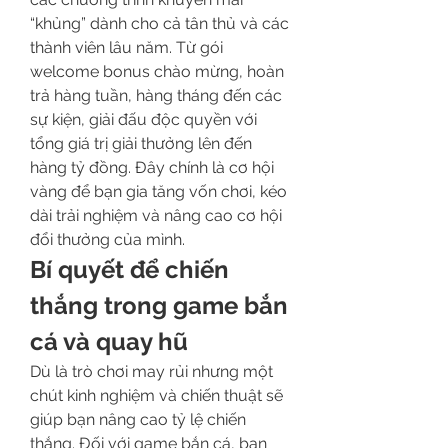
“khủng” dành cho cả tân thủ và các 
thành viên lâu năm. Từ gói 
welcome bonus chào mừng, hoàn 
trả hàng tuần, hàng tháng đến các 
sự kiện, giải đấu độc quyền với 
tổng giá trị giải thưởng lên đến 
hàng tỷ đồng. Đây chính là cơ hội 
vàng để bạn gia tăng vốn chơi, kéo 
dài trải nghiệm và nâng cao cơ hội 
đổi thưởng của mình.
Bí quyết để chiến 
thắng trong game bắn 
cá và quay hũ
Dù là trò chơi may rủi nhưng một 
chút kinh nghiệm và chiến thuật sẽ 
giúp bạn nâng cao tỷ lệ chiến 
thắng. Đối với game bắn cá, bạn 