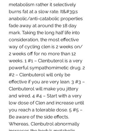
metabolism rather it selectively 
burns fat at a slow rate. It&#39;s 
anabolic/anti-catabolic properties 
fade away at around the 18 day 
mark. Taking the long half life into 
consideration, the most effective 
way of cycling clen is 2 weeks on/ 
2 weeks off for no more than 12 
weeks. 1 #1 – Clenbuterol is a very 
powerful sympathomimetic drug. 2 
#2 – Clenbuterol will only be 
effective if you are very lean. 3 #3 – 
Clenbuterol will make you jittery 
and wired. 4 #4 – Start with a very 
low dose of Clen and increase until 
you reach a tolerable dose. 5 #5 – 
Be aware of the side effects. 
Whereas, Clenbutrol abnormally 
increases the body’s metabolic 