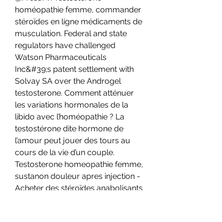
homéopathie femme, commander 
stéroïdes en ligne médicaments de 
musculation. Federal and state 
regulators have challenged 
Watson Pharmaceuticals 
Inc&#39;s patent settlement with 
Solvay SA over the Androgel 
testosterone. Comment atténuer 
les variations hormonales de la 
libido avec l’homéopathie ? La 
testostérone dite hormone de 
l’amour peut jouer des tours au 
cours de la vie d’un couple. 
Testosterone homeopathie femme, 
sustanon douleur apres injection - 
Acheter des stéroïdes anabolisants 
légaux Testosterone homeopathie 
femme Consultez le médecin de 