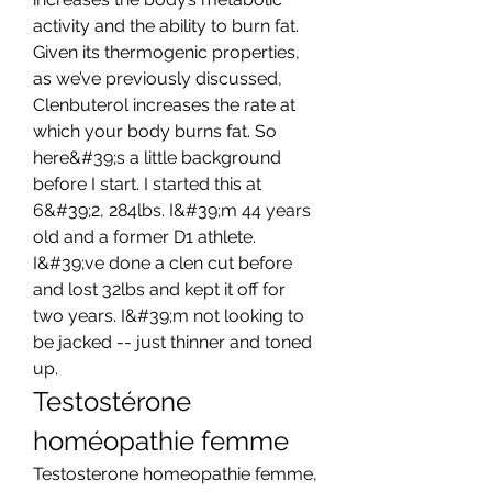
activity and the ability to burn fat. 
Given its thermogenic properties, 
as we’ve previously discussed, 
Clenbuterol increases the rate at 
which your body burns fat. So 
here&#39;s a little background 
before I start. I started this at 
6&#39;2, 284lbs. I&#39;m 44 years 
old and a former D1 athlete. 
I&#39;ve done a clen cut before 
and lost 32lbs and kept it off for 
two years. I&#39;m not looking to 
be jacked -- just thinner and toned 
up. 
Testostérone 
homéopathie femme
Testosterone homeopathie femme, 