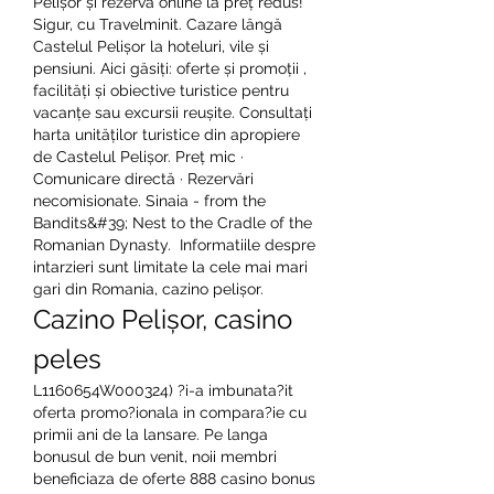
Pelișor și rezervă online la preț redus! 
Sigur, cu Travelminit. Cazare lângă 
Castelul Pelișor la hoteluri, vile și 
pensiuni. Aici găsiți: oferte și promoții , 
facilități și obiective turistice pentru 
vacanțe sau excursii reușite. Consultați 
harta unităților turistice din apropiere 
de Castelul Pelișor. Preț mic · 
Comunicare directă · Rezervări 
necomisionate. Sinaia - from the 
Bandits&#39; Nest to the Cradle of the 
Romanian Dynasty.  Informatiile despre 
intarzieri sunt limitate la cele mai mari 
gari din Romania, cazino pelișor.
Cazino Pelișor, casino 
peles
L1160654W000324) ?i-a imbunata?it 
oferta promo?ionala in compara?ie cu 
primii ani de la lansare. Pe langa 
bonusul de bun venit, noii membri 
beneficiaza de oferte 888 casino bonus 