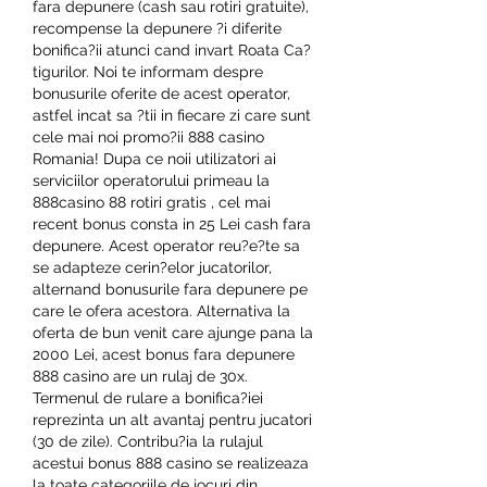
fara depunere (cash sau rotiri gratuite), 
recompense la depunere ?i diferite 
bonifica?ii atunci cand invart Roata Ca?
tigurilor. Noi te informam despre 
bonusurile oferite de acest operator, 
astfel incat sa ?tii in fiecare zi care sunt 
cele mai noi promo?ii 888 casino 
Romania! Dupa ce noii utilizatori ai 
serviciilor operatorului primeau la 
888casino 88 rotiri gratis , cel mai 
recent bonus consta in 25 Lei cash fara 
depunere. Acest operator reu?e?te sa 
se adapteze cerin?elor jucatorilor, 
alternand bonusurile fara depunere pe 
care le ofera acestora. Alternativa la 
oferta de bun venit care ajunge pana la 
2000 Lei, acest bonus fara depunere 
888 casino are un rulaj de 30x. 
Termenul de rulare a bonifica?iei 
reprezinta un alt avantaj pentru jucatori 
(30 de zile). Contribu?ia la rulajul 
acestui bonus 888 casino se realizeaza 
la toate categoriile de jocuri din 