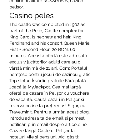
confidentialitate RCS&RDS S, cazino 
pelișor.
Casino peles
The castle was completed in 1902 as 
part of the Peleș Castle complex for 
King Carol I’s nephew and heir, King 
Ferdinand and his consort Queen Marie. 
First + Second Floor: 20 RON, 60 
minutes. Această ofertă este adresată 
exclusiv jucătorilor adulți care au o 
vârstă minimă de 21 ani. Com: Portalul 
nemțesc pentru jocuri de cazinou gratis 
Top sloturi Învârtiri gratuite Fără plată 
Joacă la MyJackpot. Cea mai largă 
ofertă de cazare în Pelișor cu vouchere 
de vacanță. Caută cazări în Pelișor și 
rezervă online la preț redus! Sigur, cu 
Travelminit. Pentru a urmări acest blog, 
introdu adresa ta de email și primești 
notificări prin email despre articole noi. 
Cazare lângă Castelul Pelișor la 
hoteluri, vile și pensiuni. Aici găsiți: 