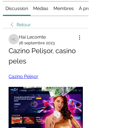
Discussion
Médias
Membres
À propos
Retour
Hai Lecomte
Hai Lecomte
26 septembre 2023
Cazino Pelișor, casino 
peles
Cazino Pelișor