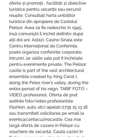
oferte și promoții , facilități și obiective 
turistice pentru vacanțe sau excursii 
reușite. Consultați harta unităților 
turistice din apropiere de Castelul 
Pelișor. Avea să fie redeschis în 1945, 
însă comuniștii îl închid definitiv după 
alți doi ani. Astăzi, Casino Sinaia este 
Centru Internațional de Conferințe, 
poate organiza conferințe corporate, 
întruniri, iar sălile sale pot fi închiriate 
pentru evenimente private. The Pelisor 
castle is part of the vast architectural 
ensemble created by King Carol I, 
along the Peles river’s valley, during the 
entire period of his reign. TARIF FOTO – 
VIDEO profesionist. Oferta de pret 
sedinte foto/video profesioniste 
(fashion, auto, etc) apelati 0735 15 13 18 
sau transmiteti solicitarea pe email la 
events@cantacuzinocastle. Cea mai 
largă ofertă de cazare în Pelișor cu 
vouchere de vacanță. Caută cazări în 