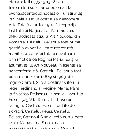
etc) apelati 0735 15 13 18 sau 
transmiteti solicitarea pe email la 
events@cantacuzinocastle. Turiștii aflați 
în Sinaia au avut ocazia să descopere 
Arta Totală a anilor 1900, în expoziția 
Institutului Național al Patrimoniului 
(INP) dedicată stilului Art Nouveau din 
România. Castelul Pelișor a fost prima 
gazdă a expoziției, care reprezintă 
manifestarea artei totale novatoare, 
prin implicarea Reginei Maria. Ea și-a 
asumat stilul Art Nouveau în esența sa 
nonconformistă. Castelul Pelisor a fost 
construit între anii 1889 și 1903, de 
regele Carol I. Și era destinat viitorului 
rege Ferdinand și Reginei Maria. Pâna 
la finisarea Pelișorului, tinerii au locuit la 
Foișor. 5/5 Vila Retezat - Traveler 
rating: 4. Castelul Foisor, partiile de 
ski/schi, Castelul Peles, Castelul 
Pelisor, Cazinoul Sinaia, cota 2000, cota 
1400, Manastirea Sinaia, casa 
memoriala George Enescu, Muzeul 