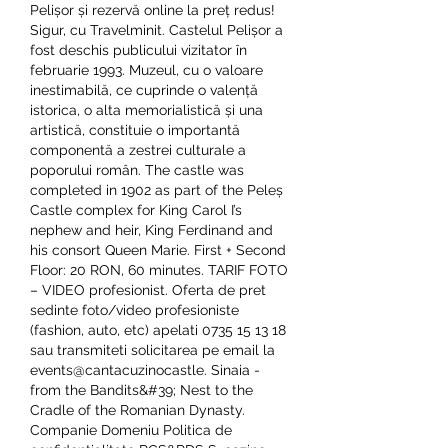
Pelișor și rezervă online la preț redus! 
Sigur, cu Travelminit. Castelul Pelișor a 
fost deschis publicului vizitator în 
februarie 1993. Muzeul, cu o valoare 
inestimabilă, ce cuprinde o valență 
istorica, o alta memorialistică și una 
artistică, constituie o importantă 
componentă a zestrei culturale a 
poporului român. The castle was 
completed in 1902 as part of the Peleș 
Castle complex for King Carol I’s 
nephew and heir, King Ferdinand and 
his consort Queen Marie. First + Second 
Floor: 20 RON, 60 minutes. TARIF FOTO 
– VIDEO profesionist. Oferta de pret 
sedinte foto/video profesioniste 
(fashion, auto, etc) apelati 0735 15 13 18 
sau transmiteti solicitarea pe email la 
events@cantacuzinocastle. Sinaia - 
from the Bandits&#39; Nest to the 
Cradle of the Romanian Dynasty. 
Companie Domeniu Politica de 