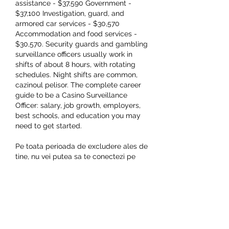
assistance - $37,590 Government - 
$37,100 Investigation, guard, and 
armored car services - $30,570 
Accommodation and food services - 
$30,570. Security guards and gambling 
surveillance officers usually work in 
shifts of about 8 hours, with rotating 
schedules. Night shifts are common, 
cazinoul pelisor. The complete career 
guide to be a Casino Surveillance 
Officer: salary, job growth, employers, 
best schools, and education you may 
need to get started.
Pe toata perioada de excludere ales de 
tine, nu vei putea sa te conectezi pe 
cont. Pentru a debloca un cont dupa 
setarea unei limite i terminarea 
perioadei de interdic?ie, contacteaza 
echipa prin intermediul rubricii pentru 
eFortuna contact., a. La efectuarea 
depunerii de minim 30 de lei, unul 
dintre cele patru bonusuri va fi acordat. 