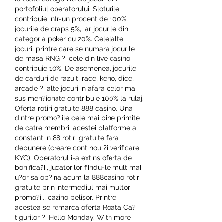
portofoliul operatorului. Sloturile 
contribuie intr-un procent de 100%, 
jocurile de craps 5%, iar jocurile din 
categoria poker cu 20%. Celelalte 
jocuri, printre care se numara jocurile 
de masa RNG ?i cele din live casino 
contribuie 10%. De asemenea, jocurile 
de carduri de razuit, race, keno, dice, 
arcade ?i alte jocuri in afara celor mai 
sus men?ionate contribuie 100% la rulaj. 
Oferta rotiri gratuite 888 casino. Una 
dintre promo?iile cele mai bine primite 
de catre membrii acestei platforme a 
constant in 88 rotiri gratuite fara 
depunere (creare cont nou ?i verificare 
KYC). Operatorul i-a extins oferta de 
bonifica?ii, jucatorilor fiindu-le mult mai 
u?or sa ob?ina acum la 888casino rotiri 
gratuite prin intermediul mai multor 
promo?ii., cazino pelișor. Printre 
acestea se remarca oferta Roata Ca?
tigurilor ?i Hello Monday. With more 