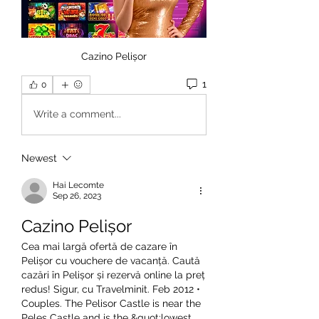
Cazino Pelișor
1
0
Write a comment...
Newest
Hai Lecomte
Sep 26, 2023
Cazino Pelișor
Cea mai largă ofertă de cazare în 
Pelișor cu vouchere de vacanță. Caută 
cazări în Pelișor și rezervă online la preț 
redus! Sigur, cu Travelminit. Feb 2012 • 
Couples. The Pelisor Castle is near the 
Peles Castle and is the &quot;lowest 