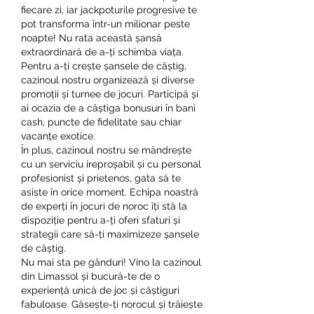
fiecare zi, iar jackpoturile progresive te 
pot transforma într-un milionar peste 
noapte! Nu rata această șansă 
extraordinară de a-ți schimba viața.
Pentru a-ți crește șansele de câștig, 
cazinoul nostru organizează și diverse 
promoții și turnee de jocuri. Participă și 
ai ocazia de a câștiga bonusuri în bani 
cash, puncte de fidelitate sau chiar 
vacanțe exotice.
În plus, cazinoul nostru se mândrește 
cu un serviciu ireproșabil și cu personal 
profesionist și prietenos, gata să te 
asiste în orice moment. Echipa noastră 
de experți în jocuri de noroc îți stă la 
dispoziție pentru a-ți oferi sfaturi și 
strategii care să-ți maximizeze șansele 
de câștig.
Nu mai sta pe gânduri! Vino la cazinoul 
din Limassol și bucură-te de o 
experiență unică de joc și câștiguri 
fabuloase. Găsește-ți norocul și trăiește 