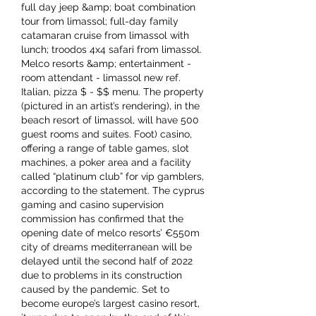
full day jeep &amp; boat combination 
tour from limassol; full-day family 
catamaran cruise from limassol with 
lunch; troodos 4x4 safari from limassol. 
Melco resorts &amp; entertainment - 
room attendant - limassol new ref. 
Italian, pizza $ - $$ menu. The property 
(pictured in an artist’s rendering), in the 
beach resort of limassol, will have 500 
guest rooms and suites. Foot) casino, 
offering a range of table games, slot 
machines, a poker area and a facility 
called “platinum club” for vip gamblers, 
according to the statement. The cyprus 
gaming and casino supervision 
commission has confirmed that the 
opening date of melco resorts’ €550m 
city of dreams mediterranean will be 
delayed until the second half of 2022 
due to problems in its construction 
caused by the pandemic. Set to 
become europe’s largest casino resort, 