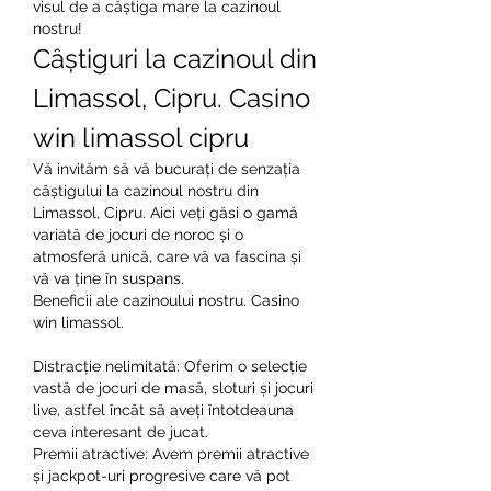
visul de a câștiga mare la cazinoul 
nostru!
Câștiguri la cazinoul din 
Limassol, Cipru. Casino 
win limassol cipru
Vă invităm să vă bucurați de senzația 
câștigului la cazinoul nostru din 
Limassol, Cipru. Aici veți găsi o gamă 
variată de jocuri de noroc și o 
atmosferă unică, care vă va fascina și 
vă va ține în suspans.
Beneficii ale cazinoului nostru. Casino 
win limassol.
Distracție nelimitată: Oferim o selecție 
vastă de jocuri de masă, sloturi și jocuri 
live, astfel încât să aveți întotdeauna 
ceva interesant de jucat.
Premii atractive: Avem premii atractive 
și jackpot-uri progresive care vă pot 