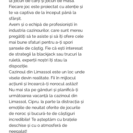
la jocuri de cărți și jocuri de masă. 
Fiecare joc este proiectat cu atenție și 
te va captiva de la început până la 
sfârșit.
Avem și o echipă de profesioniști în 
industria cazinourilor, care sunt mereu 
pregătiți să te asiste și să îți ofere cele 
mai bune sfaturi pentru a-ți spori 
șansele de câștig. Fie că ești interesat 
de strategii la blackjack sau trucuri la 
ruletă, experții noștri îți stau la 
dispoziție.
Cazinoul din Limassol este un loc unde 
visele devin realitate. Fii în mijlocul 
acțiunii și încearcă-ți norocul astăzi!
Nu mai sta pe gânduri și planifică-ți 
următoarea vacanță la cazinoul din 
Limassol, Cipru. Ia parte la distracția și 
emoțiile de neuitat oferite de jocurile 
de noroc și bucură-te de câștiguri 
incredibile! Te așteptăm cu brațele 
deschise și cu o atmosferă de 
neegalat!