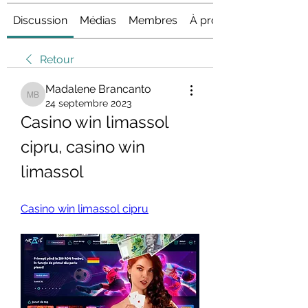
Discussion
Médias
Membres
À propos
Retour
Madalene Brancanto
Madalene Brancanto
24 septembre 2023
Casino win limassol 
cipru, casino win 
limassol
Casino win limassol cipru