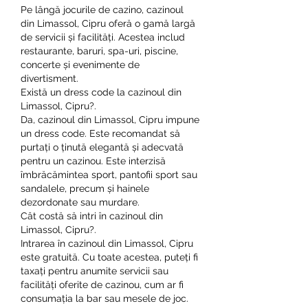
Pe lângă jocurile de cazino, cazinoul 
din Limassol, Cipru oferă o gamă largă 
de servicii și facilități. Acestea includ 
restaurante, baruri, spa-uri, piscine, 
concerte și evenimente de 
divertisment.
Există un dress code la cazinoul din 
Limassol, Cipru?.
Da, cazinoul din Limassol, Cipru impune 
un dress code. Este recomandat să 
purtați o ținută elegantă și adecvată 
pentru un cazinou. Este interzisă 
îmbrăcămintea sport, pantofii sport sau 
sandalele, precum și hainele 
dezordonate sau murdare.
Cât costă să intri în cazinoul din 
Limassol, Cipru?.
Intrarea în cazinoul din Limassol, Cipru 
este gratuită. Cu toate acestea, puteți fi 
taxați pentru anumite servicii sau 
facilități oferite de cazinou, cum ar fi 
consumația la bar sau mesele de joc.