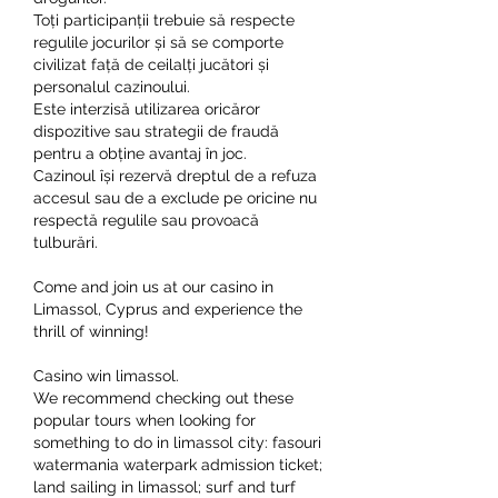
Toți participanții trebuie să respecte 
regulile jocurilor și să se comporte 
civilizat față de ceilalți jucători și 
personalul cazinoului.
Este interzisă utilizarea oricăror 
dispozitive sau strategii de fraudă 
pentru a obține avantaj în joc.
Cazinoul își rezervă dreptul de a refuza 
accesul sau de a exclude pe oricine nu 
respectă regulile sau provoacă 
tulburări.
Come and join us at our casino in 
Limassol, Cyprus and experience the 
thrill of winning!
Casino win limassol.
We recommend checking out these 
popular tours when looking for 
something to do in limassol city: fasouri 
watermania waterpark admission ticket; 
land sailing in limassol; surf and turf 