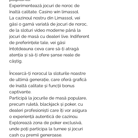
Experimentează jocuri de noroc de 
înaltă calitate. Casino win limassol.
La cazinoul nostru din Limassol, vei 
găsi o gamă variată de jocuri de noroc, 
de la sloturi video moderne până la 
jocuri de masă cu dealeri live. Indiferent 
de preferințele tale, vei găsi 
întotdeauna ceva care să-ți atragă 
atenția și să-ți ofere șanse reale de 
câștig.
Încearcă-ți norocul la sloturile noastre 
de ultimă generație, care oferă grafică 
de înaltă calitate și funcții bonus 
captivante.
Participă la jocurile de masă populare, 
precum ruletă, blackjack și poker, cu 
dealeri profesioniști care îți vor asigura 
o experiență autentică de cazinou.
Explorează zona de poker exclusivă, 
unde poți participa la turnee și jocuri 
cash cu premii generoase.