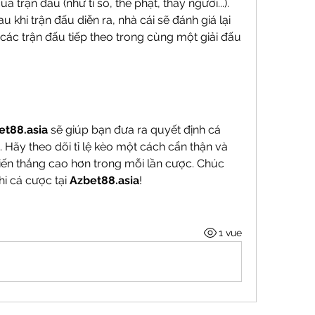
ủa trận đấu (như tỉ số, thẻ phạt, thay người...).
Sau khi trận đấu diễn ra, nhà cái sẽ đánh giá lại 
 các trận đấu tiếp theo trong cùng một giải đấu 
et88.asia
 sẽ giúp bạn đưa ra quyết định cá 
 Hãy theo dõi tỉ lệ kèo một cách cẩn thận và 
iến thắng cao hơn trong mỗi lần cược. Chúc 
 cá cược tại 
Azbet88.asia
!
1 vue