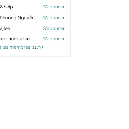
88 help
S'abonner
 Phương Nguyễn
S'abonner
dajlee
S'abonner
celinoroselee
S'abonner
noroselee
s les membres (1173)