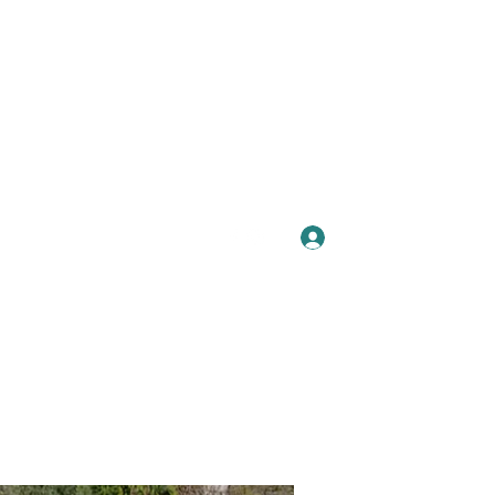
Se connecter
Plus