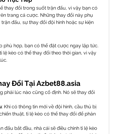
hể thay đổi trong suốt trận đấu, vì vậy bạn có 
o trên trang cá cược. Những thay đổi này phụ 
 trận đấu, sự thay đổi đội hình hoặc sự kiện 
 phù hợp, bạn có thể đặt cược ngay lập tức. 
lệ kèo có thể thay đổi theo thời gian, vì vậy 
lúc.
hay Đổi Tại 
Azbet88.asia
g phải lúc nào cũng cố định. Nó sẽ thay đổi 
u
: Khi có thông tin mới về đội hình, cầu thủ bị 
iến thuật, tỉ lệ kèo có thể thay đổi để phản 
rận đấu bắt đầu, nhà cái sẽ điều chỉnh tỉ lệ kèo 