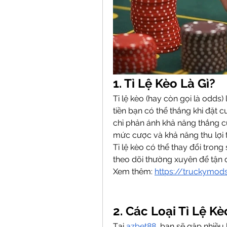
1. Tỉ Lệ Kèo Là Gì?
Tỉ lệ kèo (hay còn gọi là odds)
tiền bạn có thể thắng khi đặt c
chỉ phản ánh khả năng thắng củ
mức cược và khả năng thu lợi 
Tỉ lệ kèo có thể thay đổi trong
theo dõi thường xuyên để tận 
Xem thêm: 
https://truckymod
2. Các Loại Tỉ Lệ Kè
Tại 
azbet88
, bạn sẽ gặp nhiều 