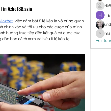
rik
 Tín Azbet88.asia
Hà
́i azbet
, việc nắm bắt tỉ lệ kèo là vô cùng quan 
lin
h chính xác và tối ưu cho các cược của mình. 
 ảnh hưởng trực tiếp đến kết quả cá cược của 
mar
marceli
bạn. Bài viết dưới đây sẽ hướng dẫn bạn cách xem và hiểu tỉ lệ kèo tại 
Voir tou