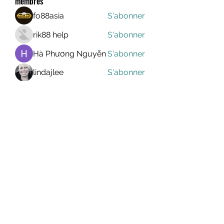
membres
fo88asia
S'abonner
rik88 help
S'abonner
Hà Phương Nguyễn
S'abonner
lindajlee
S'abonner
marcelinoroselee
S'abonner
marcelinoroselee
Voir tous les membres (1171)
MEGAVALANCHE TRAIL
info@uccsportevent.com