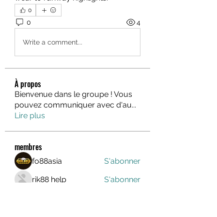
0
0
4
Write a comment...
À propos
Bienvenue dans le groupe ! Vous
pouvez communiquer avec d'au
...
Lire plus
membres
fo88asia
S'abonner
rik88 help
S'abonner
Hà Phương Nguyễn
S'abonner
lindajlee
S'abonner