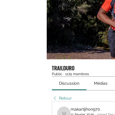
TRAILDURO
Public
·
1174 membres
Discussion
Médias
Retour
makartijhon970
11 février 2025
·
joined the