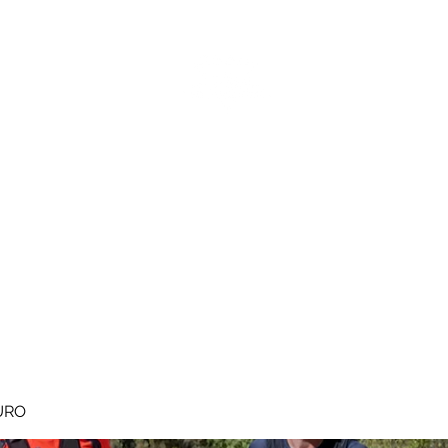
MEGAVALANCHE TRAIL
pe d'Huez
Ile de la Réunion
Inscriptions
Blog
Règlement
URO