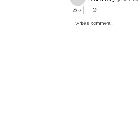
makartijhon970
0
Write a comment...