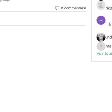
rik
0 commentaire
Hà
lin
mar
marceli
Voir tou