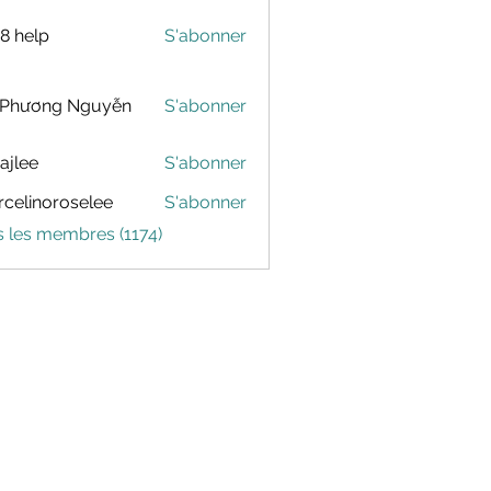
88 help
S'abonner
 Phương Nguyễn
S'abonner
dajlee
S'abonner
celinoroselee
S'abonner
noroselee
s les membres (1174)