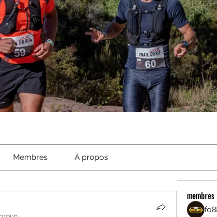
Membres
À propos
membres
fo8
 group.