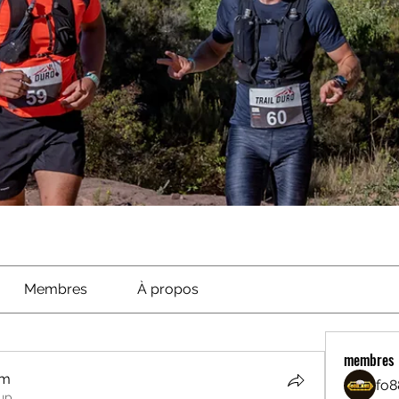
Membres
À propos
membres
om
fo8
up.