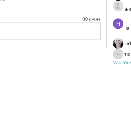
rik
2 vues
Hà
lin
mar
marceli
Voir tou