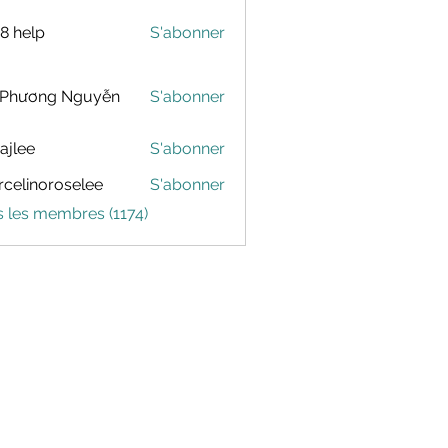
88 help
S'abonner
 Phương Nguyễn
S'abonner
dajlee
S'abonner
celinoroselee
S'abonner
noroselee
s les membres (1174)