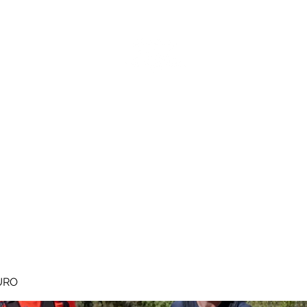
MEGAVALANCHE TRAIL
pe d'Huez
Ile de la Réunion
Inscriptions
Blog
Règlement
URO