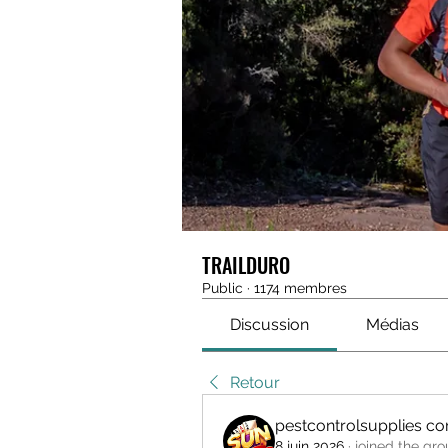
TRAILDURO
Public
·
1174 membres
Discussion
Médias
Retour
pestcontrolsupplies c
8 juin 2026
·
joined the gro