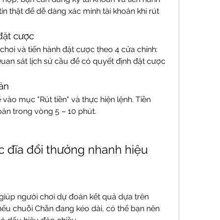
in thật để dễ dàng xác minh tài khoản khi rút 
đặt cược
ơi và tiến hành đặt cược theo 4 cửa chính: 
uan sát lịch sử cầu để có quyết định đặt cược 
oản
vào mục "Rút tiền" và thực hiện lệnh. Tiền 
ản trong vòng 5 – 10 phút.
 đĩa đổi thưởng nhanh hiệu 
iúp người chơi dự đoán kết quả dựa trên 
 nếu chuỗi Chẵn đang kéo dài, có thể bạn nên 