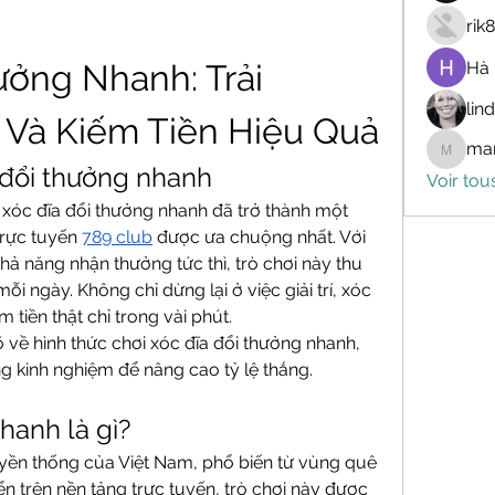
rik
ởng Nhanh: Trải 
Hà
lin
í Và Kiếm Tiền Hiệu Quả
mar
marceli
a đổi thưởng nhanh
Voir tou
, xóc đĩa đổi thưởng nhanh đã trở thành một 
rực tuyến 
789 club
 được ưa chuộng nhất. Với 
khả năng nhận thưởng tức thì, trò chơi này thu 
i ngày. Không chỉ dừng lại ở việc giải trí, xóc 
 tiền thật chỉ trong vài phút.
õ về hình thức chơi xóc đĩa đổi thưởng nhanh, 
g kinh nghiệm để nâng cao tỷ lệ thắng.
hanh là gì?
ruyền thống của Việt Nam, phổ biến từ vùng quê 
iển trên nền tảng trực tuyến, trò chơi này được 