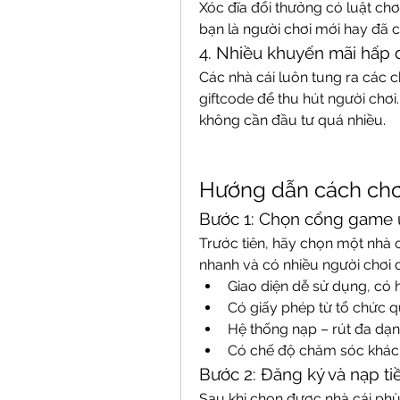
Xóc đĩa đổi thưởng có luật chơi
bạn là người chơi mới hay đã 
4. Nhiều khuyến mãi hấp 
Các nhà cái luôn tung ra các c
giftcode để thu hút người chơi
không cần đầu tư quá nhiều.
Hướng dẫn cách chơi
Bước 1: Chọn cổng game u
Trước tiên, hãy chọn một nhà cá
nhanh và có nhiều người chơi đ
Giao diện dễ sử dụng, có h
Có giấy phép từ tổ chức 
Hệ thống nạp – rút đa dạng
Có chế độ chăm sóc khác
Bước 2: Đăng ký và nạp ti
Sau khi chọn được nhà cái phù 