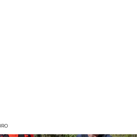
MEGAVALANCHE TRAIL
pe d'Huez
Ile de la Réunion
Inscriptions
Blog
Règlement
URO