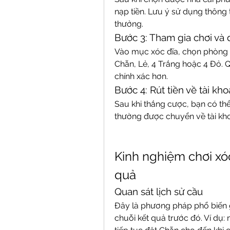
nạp tiền. Lưu ý sử dụng thông t
thưởng.
Bước 3: Tham gia chơi và 
Vào mục xóc đĩa, chọn phòng ch
Chẵn, Lẻ, 4 Trắng hoặc 4 Đỏ. Q
chính xác hơn.
Bước 4: Rút tiền về tài kh
Sau khi thắng cược, bạn có thể 
thường được chuyển về tài kho
Kinh nghiệm chơi xóc
quả
Quan sát lịch sử cầu
Đây là phương pháp phổ biến g
chuỗi kết quả trước đó. Ví dụ: