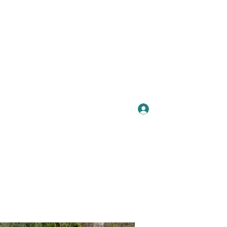
Se connecter
Plus