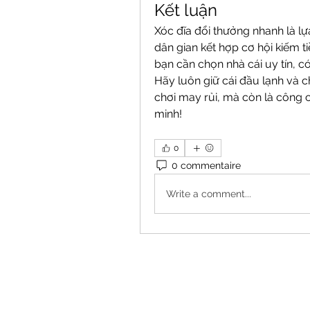
Kết luận
Xóc đĩa đổi thưởng nhanh là lự
dân gian kết hợp cơ hội kiếm ti
bạn cần chọn nhà cái uy tín, c
Hãy luôn giữ cái đầu lạnh và ch
chơi may rủi, mà còn là công c
minh!
0
0 commentaire
Write a comment...
MEGAVALANCHE TRAIL