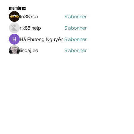
membres
fo88asia
S'abonner
rik88 help
S'abonner
Hà Phương Nguyễn
S'abonner
lindajlee
S'abonner
marcelinoroselee
S'abonner
marcelinoroselee
Voir tous les membres (1173)
MEGAVALANCHE TRAIL
info@uccsportevent.com