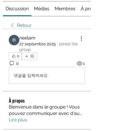
Discussion
Médias
Membres
À propos
Retour
neelam
27 septembre 2025
·
joined the
group.
0
0
1
댓글을 입력하세요.
À propos
Bienvenue dans le groupe ! Vous
pouvez communiquer avec d'au
...
Lire plus