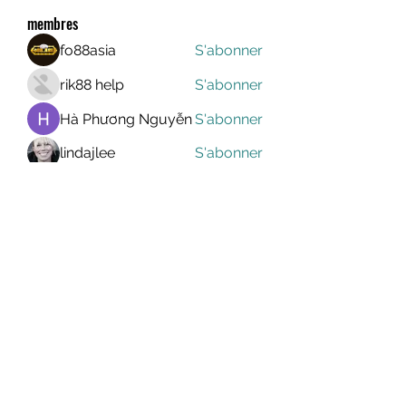
membres
fo88asia
S'abonner
rik88 help
S'abonner
Hà Phương Nguyễn
S'abonner
lindajlee
S'abonner
marcelinoroselee
S'abonner
marcelinoroselee
Voir tous les membres (1173)
MEGAVALANCHE TRAIL
info@uccsportevent.com