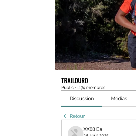
TRAILDURO
Public
·
1174 membres
Discussion
Médias
Retour
XX88 Ba
28 août 2025