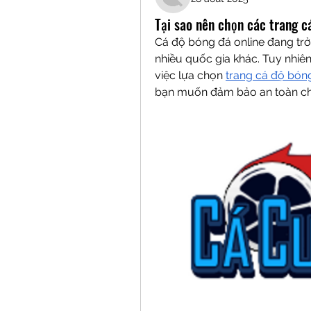
Tại sao nên chọn các trang 
Cá độ bóng đá online đang trở
nhiều quốc gia khác. Tuy nhiên
việc lựa chọn 
trang cá độ bón
bạn muốn đảm bảo an toàn cho