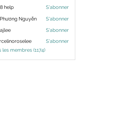
88 help
S'abonner
 Phương Nguyễn
S'abonner
dajlee
S'abonner
celinoroselee
S'abonner
noroselee
s les membres (1174)