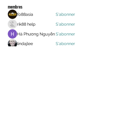
membres
fo88asia
S'abonner
rik88 help
S'abonner
Hà Phương Nguyễn
S'abonner
lindajlee
S'abonner
marcelinoroselee
S'abonner
marcelinoroselee
Voir tous les membres (1174)
MEGAVALANCHE TRAIL
info@uccsportevent.com