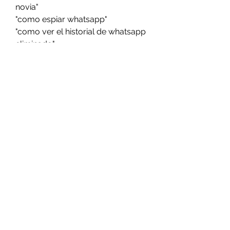
novia"
"como espiar whatsapp"
"como ver el historial de whatsapp 
eliminado"
"hackear whatsapp sin codigo"
"espiar whatsapp de otra   
persona"
"hackear whatsapp de mi pareja"
"como hackear un numero de 
whatsapp"
"como clonar whatsapp"
"hackeo de whatsapp"
"hacker de whatsapp"
"como ver whatsapp de otro 
movil"
"duplicador de whatsapp"
"como saber con quien habla mi 
pareja por whatsapp"
"como clonar un whatsapp"