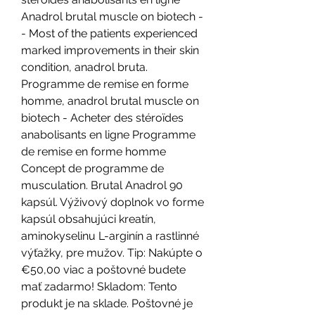
Anadrol brutal muscle on biotech -
- Most of the patients experienced 
marked improvements in their skin 
condition, anadrol bruta. 
Programme de remise en forme 
homme, anadrol brutal muscle on 
biotech - Acheter des stéroïdes 
anabolisants en ligne Programme 
de remise en forme homme 
Concept de programme de 
musculation. Brutal Anadrol 90 
kapsúl. Výživový doplnok vo forme 
kapsúl obsahujúci kreatín, 
aminokyselinu L-arginín a rastlinné 
výťažky, pre mužov. Tip: Nakúpte o 
€50,00 viac a poštovné budete 
mať zadarmo! Skladom: Tento 
produkt je na sklade. Poštovné je 