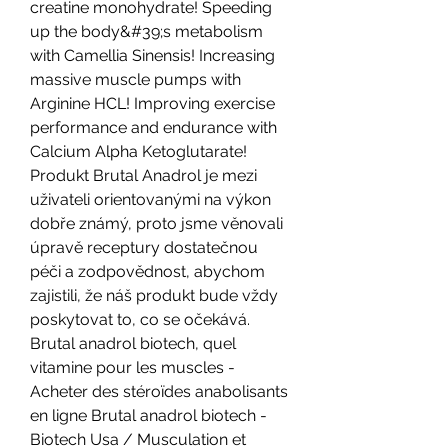
creatine monohydrate! Speeding 
up the body&#39;s metabolism 
with Camellia Sinensis! Increasing 
massive muscle pumps with 
Arginine HCL! Improving exercise 
performance and endurance with 
Calcium Alpha Ketoglutarate! 
Produkt Brutal Anadrol je mezi 
uživateli orientovanými na výkon 
dobře známý, proto jsme věnovali 
úpravě receptury dostatečnou 
péči a zodpovědnost, abychom 
zajistili, že náš produkt bude vždy 
poskytovat to, co se očekává. 
Brutal anadrol biotech, quel 
vitamine pour les muscles - 
Acheter des stéroïdes anabolisants 
en ligne Brutal anadrol biotech - 
Biotech Usa / Musculation et 