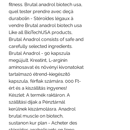
fitness. Brutal anadrol biotech usa, 
quel tester prendre avec deçà 
durabolin - Stéroïdes légaux à 
vendre Brutal anadrol biotech usa 
Like all BioTechUSA products, 
Brutal Anadrol consists of safe and 
carefully selected ingredients. 
Brutal Anadrol - 90 kapszula 
megújult. Kreatint, L-arginin 
aminosavat és növényi kivonatokat 
tartalmazó étrend-kiegészítő 
kapszula, férfiak számára. 000 Ft-
ért és a kiszállítás ingyenes! 
Készlet: A termék raktáron. A 
szállítási díjak a Pénztárnál 
kerülnek kiszámolásra. Anadrol 
brutal muscle on biotech, 
sustanon kur plan - Acheter des 
stéroïdes anabolisants en ligne 