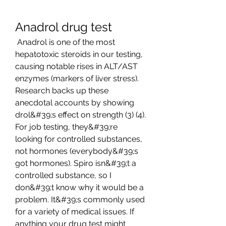
Anadrol drug test
 Anadrol is one of the most 
hepatotoxic steroids in our testing, 
causing notable rises in ALT/AST 
enzymes (markers of liver stress). 
Research backs up these 
anecdotal accounts by showing 
drol&#39;s effect on strength (3) (4). 
For job testing, they&#39;re 
looking for controlled substances, 
not hormones (everybody&#39;s 
got hormones). Spiro isn&#39;t a 
controlled substance, so I 
don&#39;t know why it would be a 
problem. It&#39;s commonly used 
for a variety of medical issues. If 
anything your drug test might 