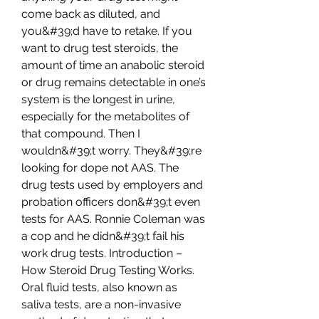
come back as diluted, and 
you&#39;d have to retake. If you 
want to drug test steroids, the 
amount of time an anabolic steroid 
or drug remains detectable in one’s 
system is the longest in urine, 
especially for the metabolites of 
that compound. Then I 
wouldn&#39;t worry. They&#39;re 
looking for dope not AAS. The 
drug tests used by employers and 
probation officers don&#39;t even 
tests for AAS. Ronnie Coleman was 
a cop and he didn&#39;t fail his 
work drug tests. Introduction – 
How Steroid Drug Testing Works. 
Oral fluid tests, also known as 
saliva tests, are a non-invasive 