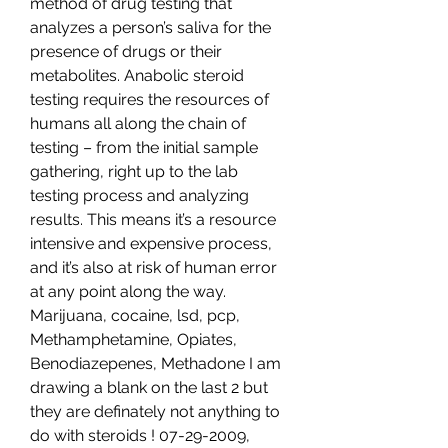
method of drug testing that 
analyzes a person’s saliva for the 
presence of drugs or their 
metabolites. Anabolic steroid 
testing requires the resources of 
humans all along the chain of 
testing – from the initial sample 
gathering, right up to the lab 
testing process and analyzing 
results. This means it’s a resource 
intensive and expensive process, 
and it’s also at risk of human error 
at any point along the way. 
Marijuana, cocaine, lsd, pcp, 
Methamphetamine, Opiates, 
Benodiazepenes, Methadone I am 
drawing a blank on the last 2 but 
they are definately not anything to 
do with steroids ! 07-29-2009, 