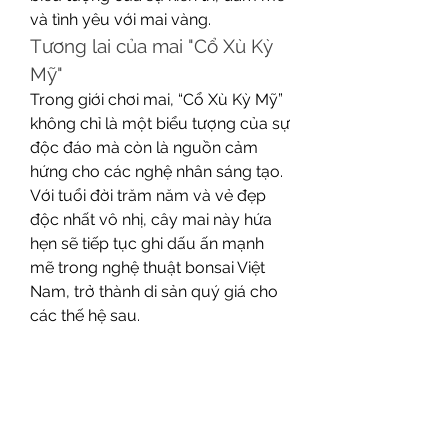
và tình yêu với mai vàng.
Tương lai của mai "Cổ Xù Kỳ 
Mỹ"
Trong giới chơi mai, “Cổ Xù Kỳ Mỹ” 
không chỉ là một biểu tượng của sự 
độc đáo mà còn là nguồn cảm 
hứng cho các nghệ nhân sáng tạo. 
Với tuổi đời trăm năm và vẻ đẹp 
độc nhất vô nhị, cây mai này hứa 
hẹn sẽ tiếp tục ghi dấu ấn mạnh 
mẽ trong nghệ thuật bonsai Việt 
Nam, trở thành di sản quý giá cho 
các thế hệ sau.
Mai vàng “Cổ Xù Kỳ Mỹ” không chỉ 
mang đến sự ngưỡng mộ từ cộng 
đồng yêu mai mà còn truyền tải 
thông điệp về giá trị của cái đẹp và 
sự tâm huyết trong nghệ thuật 