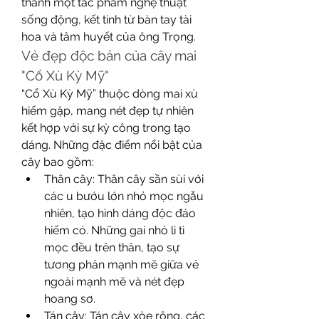
thành một tác phẩm nghệ thuật 
sống động, kết tinh từ bàn tay tài 
hoa và tâm huyết của ông Trọng.
Vẻ đẹp độc bản của cây mai 
"Cổ Xù Kỳ Mỹ"
“Cổ Xù Kỳ Mỹ” thuộc dòng mai xù 
hiếm gặp, mang nét đẹp tự nhiên 
kết hợp với sự kỳ công trong tạo 
dáng. Những đặc điểm nổi bật của 
cây bao gồm:
Thân cây: Thân cây sần sùi với 
các u bướu lớn nhỏ mọc ngẫu 
nhiên, tạo hình dáng độc đáo 
hiếm có. Những gai nhỏ li ti 
mọc đều trên thân, tạo sự 
tương phản mạnh mẽ giữa vẻ 
ngoài mạnh mẽ và nét đẹp 
hoang sơ.
Tán cây: Tán cây xòe rộng, các 