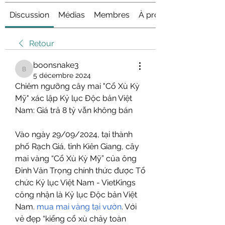
Discussion
Médias
Membres
À propos
Retour
boonsnake3
boonsnake3
5 décembre 2024
Chiêm ngưỡng cây mai "Cổ Xù Kỳ 
Mỹ" xác lập Kỷ lục Độc bản Việt 
Nam: Giá trả 8 tỷ vẫn không bán
Vào ngày 29/09/2024, tại thành 
phố Rạch Giá, tỉnh Kiên Giang, cây 
mai vàng “Cổ Xù Kỳ Mỹ” của ông 
Đinh Văn Trọng chính thức được Tổ 
chức Kỷ lục Việt Nam - VietKings 
công nhận là Kỷ lục Độc bản Việt 
Nam. 
mua mai vàng tại vườn
. Với 
vẻ đẹp “kiểng cổ xù chảy toàn 