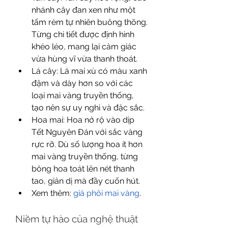
nhánh cây đan xen như một 
tấm rèm tự nhiên buông thõng. 
Từng chi tiết được định hình 
khéo léo, mang lại cảm giác 
vừa hùng vĩ vừa thanh thoát.
Lá cây: Lá mai xù có màu xanh 
đậm và dày hơn so với các 
loại mai vàng truyền thống, 
tạo nên sự uy nghi và đặc sắc.
Hoa mai: Hoa nở rộ vào dịp 
Tết Nguyên Đán với sắc vàng 
rực rỡ. Dù số lượng hoa ít hơn 
mai vàng truyền thống, từng 
bông hoa toát lên nét thanh 
tao, giản dị mà đầy cuốn hút.
Xem thêm: 
giá phôi mai vàng
.
Niềm tự hào của nghệ thuật 